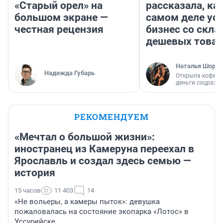
«Старый орел» на
рассказала, как
большом экране —
самом деле ус
честная рецензия
бизнес со скл
дешевых това
Наталья Шорох
Надежда Губарь
Открыла кофейн
деньги соцразв
РЕКОМЕНДУЕМ
«Мечтал о большой жизни»:
иностранец из Камеруна переехал в
Ярославль и создал здесь семью —
история
15 часов
11 403
14
«Не вольеры, а камеры пыток»: девушка
пожаловалась на состояние экопарка «Лотос» в
Уссурийске