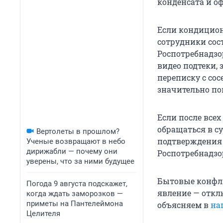
конденсата и о
Если кондицион
сотрудники сос
Роспотребнадзо
видео подтеки,
переписку с со
значительно по
Если после все
обращаться в су
Вертолеты в прошлом?
подтверждения
Ученые возвращают в небо
дирижабли — почему они
Роспотребнадзо
уверены, что за ними будущее
Бытовые конфли
Погода 9 августа подскажет,
явление — отклю
когда ждать заморозков —
приметы на Пантелеймона
объясняем в
на
Целителя