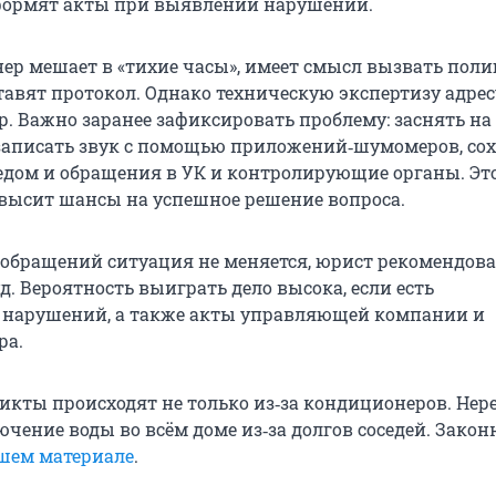
формят акты при выявлении нарушений.
ер мешает в «тихие часы», имеет смысл вызвать пол
тавят протокол. Однако техническую экспертизу адре
р. Важно заранее зафиксировать проблему: заснять на
 записать звук с помощью приложений‑шумомеров, со
седом и обращения в УК и контролирующие органы. Эт
высит шансы на успешное решение вопроса.
х обращений ситуация не меняется, юрист рекомендов
д. Вероятность выиграть дело высока, если есть
 нарушений, а также акты управляющей компании и
ра.
кты происходят не только из‑за кондиционеров. Нер
чение воды во всём доме из‑за долгов соседей. Законн
шем материале
.