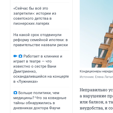
«Сейчас бы всё это
запретили»: истории из
советского детства в
пионерских лагерях
На какой срок отодвинули
реформу семейной ипотеки: в
правительстве назвали риски
Работает в клинике и
играет в театре — что
известно о сестре Вани
Дмитриенко,
Кондиционеры нередко
оскандалившейся на концерте
Источник: 
Елена Латы
в «Лужниках»
Неправильно ус
Больше политики, чем
а нарушение пр
медицины? Что за ковидные
или балкон, а 
тайны обнаружились в
неудобства, и с
дневниках доктора Фаучи