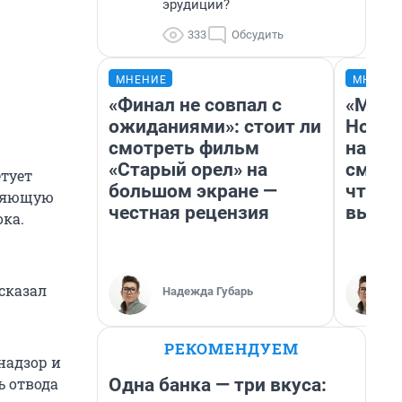
эрудиции?
333
Обсудить
МНЕНИЕ
МНЕНИ
«Финал не совпал с
«Мы в
ожиданиями»: стоит ли
Нолан
смотреть фильм
настр
«Старый орел» на
смотр
етует
большом экране —
чтобы
вляющую
честная рецензия
выгля
ка.
сказал
Надежда Губарь
РЕКОМЕНДУЕМ
надзор и
Одна банка — три вкуса:
 отвода