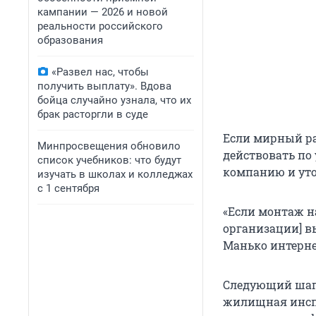
кампании — 2026 и новой
реальности российского
образования
«Развел нас, чтобы
получить выплату». Вдова
бойца случайно узнала, что их
брак расторгли в суде
Если мирный раз
Минпросвещения обновило
действовать по
список учебников: что будут
компанию и уто
изучать в школах и колледжах
с 1 сентября
«Если монтаж н
организации] в
Манько интерне
Следующий шаг 
жилищная инспе