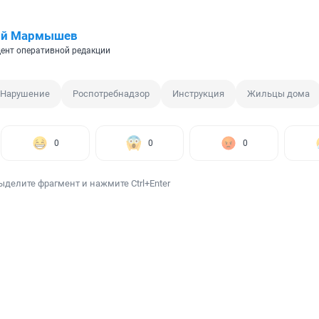
ий Мармышев
ент оперативной редакции
Нарушение
Роспотребнадзор
Инструкция
Жильцы дома
0
0
0
ыделите фрагмент и нажмите Ctrl+Enter