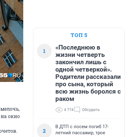
ТОП 5
«Последнюю в
1
жизни четверть
закончил лишь с
одной четверкой».
Родители рассказали
про сына, который
всю жизнь боролся с
раком
 мелочь,
4 774
Обсудить
 на окно
В ДТП с лосем погиб 17-
2
очетов.
летний пассажир, трое