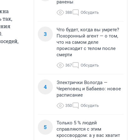
ранены
жна
388
Обсудить
 так,
ения
Что будет, когда вы умрете?
3
.
Похоронный агент — о том,
оседей,
что на самом деле
происходит с телом после
смерти
367
Обсудить
Электрички Вологда —
4
Череповец и Бабаево: новое
расписание
350
Обсудить
Только 5 % людей
5
справляются с этим
кроссвордом: а у вас хватит