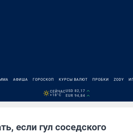
АММА
АФИША
ГОРОСКОП
КУРСЫ ВАЛЮТ
ПРОБКИ
ZODY
И
USD 82,17
СЕЙЧАС
+18°C
EUR 94,84
ть, если гул соседского