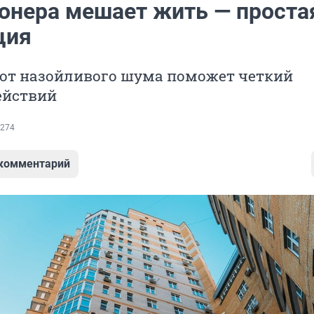
онера мешает жить — проста
ция
 от назойливого шума поможет четкий
ействий
274
 комментарий