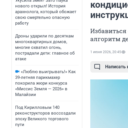
Укусила змея? Зато паука
кондици
нового открыл! История
арахнолога, который обожает
инструк
свою смертельно опасную
работу
Избавиться
Дроны ударили по десяткам
алгоритм д
многоквартирных домов,
многие охватил огонь,
1 июня 2026, 20:45
пострадали дети: главное об
атаке
Написать
«Люблю выигрывать!» Как
39-летняя парикмахер
покорила жюри конкурса
«Миссис Земля — 2026» в
Малайзии
Под Кирилловым 140
реконструкторов воссоздали
эпоху Великого торгового
пути