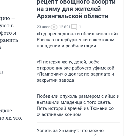
рецепт овощного ассорти
на зиму для жителей
Архангельской области
ицию —
суют в
23 часа
12 821
1
 фото и
«Год преследовал и облил кислотой».
хранить
Рассказ петербурженки о жестоком
нападении и реабилитации
о
«Я потерял жену, детей, всё»:
откровения экс-рабочего уфимской
ал
«Лампочки» о долгах по зарплате и
закрытии завода
Победили опухоль размером с яйцо и
вытащили младенца с того света.
Пять историй врачей из Тюмени со
едкое
счастливым концом
о ли это,
Успеть за 25 минут: что можно