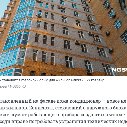
 становятся головной болью для жильцов ближайших квартир
пова / NGS55.RU
тановленный на фасаде дома кондиционер — вовсе не
ав жильцов. Конденсат, стекающий с наружного блока
также шум от работающего прибора создают серьезные
оседи вправе потребовать устранения технических нед