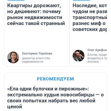
Квартиры дорожают,
Наследие, кото
но дешевеют: почему
чудом не разва
рынок недвижимости
транспортный 
сейчас такой странный
разнес миф о 
советских доро
Олег Арефьев
Екатерина Торопова
Блогер, предпри
директор агентства
владелец в тра
недвижимости
бизнесе
РЕКОМЕНДУЕМ
«Ела одни булочки и пирожные»:
экстремально худые новосибирцы — о
своих попытках набрать вес любой
ценой