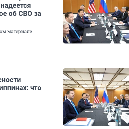
 надеется
ое об СВО за
ом материале
сности
иппинах: что