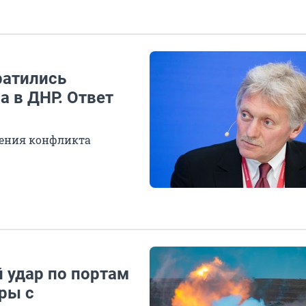
ратились
а в ДНР. Ответ
щения конфликта
 удар по портам
ары с