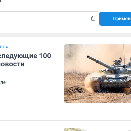
Примен
БПЛА
 следующие 100
новости
але