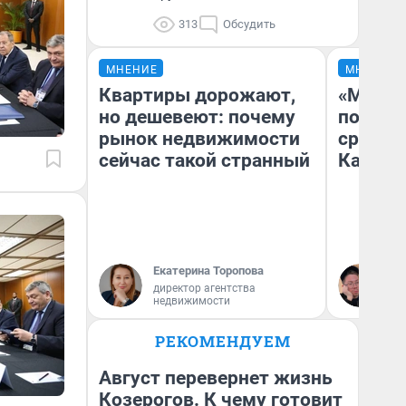
313
Обсудить
МНЕНИЕ
МНЕНИЕ
Квартиры дорожают,
«Машин
но дешевеют: почему
полете
рынок недвижимости
сравни
сейчас такой странный
Казахс
Екатерина Торопова
Ан
директор агентства
недвижимости
РЕКОМЕНДУЕМ
Август перевернет жизнь
Козерогов. К чему готовит