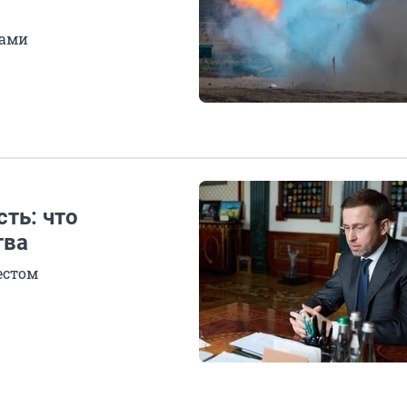
нами
ть: что
тва
естом