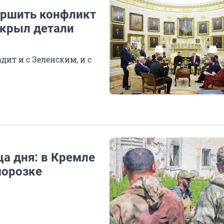
ершить конфликт
скрыл детали
ит и с Зеленским, и с
а дня: в Кремле
морозке