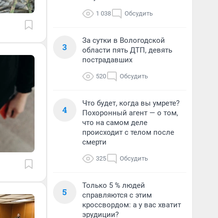
1 038
Обсудить
За сутки в Вологодской
3
области пять ДТП, девять
пострадавших
520
Обсудить
Что будет, когда вы умрете?
4
Похоронный агент — о том,
что на самом деле
происходит с телом после
смерти
325
Обсудить
Только 5 % людей
5
справляются с этим
кроссвордом: а у вас хватит
эрудиции?