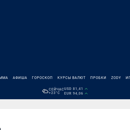
АММА
АФИША
ГОРОСКОП
КУРСЫ ВАЛЮТ
ПРОБКИ
ZODY
И
USD 81,41
СЕЙЧАС
+23°C
EUR 94,06
а