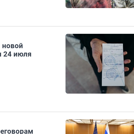
о новой
и 24 июля
реговорам