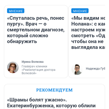
МНЕНИЕ
МНЕНИЕ
«Спуталась речь, понес
«Мы видим нов
пургу». Врач — о
Нолана»: с как
смертельном диагнозе,
настроем нужн
который сложно
смотреть «Оди
обнаружить
чтобы она не
выглядела как
Ирина Волкова
Главврач клиники
Надежда Губар
«Реабилитация доктора
Волковой»
РЕКОМЕНДУЕМ
«Шрамы болят ужасно».
Екатеринбурженка, которую облили