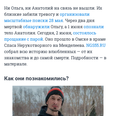
Ни Ольга, ни Анатолий на связь не вышли. Их
близкие забили тревогу и
организовали
масштабные поиски 28 мая
. Через два дня
мертвой
обнаружили
Ольгу, а 1 июня
опознали
тело Анатолия. Сегодня, 2 июня,
состоялось
прощание с парой
. Оно прошло в Омске в храме
Спаса Нерукотворного на Менделеева.
NGS55.RU
собрал всю историю влюбленных — от их
знакомства и до самой смерти. Подробности — в
материале.
Как они познакомились?