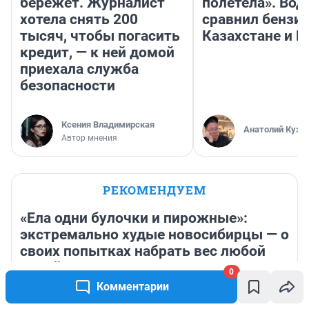
бережет. Журналист
полетела». Вод
хотела снять 200
сравнил бензин
тысяч, чтобы погасить
Казахстане и Р
кредит, — к ней домой
приехала служба
безопасности
Ксения Владимирская
Анатолий Кузн
Автор мнения
РЕКОМЕНДУЕМ
«Ела одни булочки и пирожные»:
экстремально худые новосибирцы — о
своих попытках набрать вес любой
ценой
0
Комментарии
3 часа
2 592
13
Сезон черники в Мурманской области: рецепт