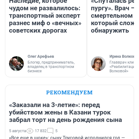
Наследие, которое
«Спуталась реч
чудом не развалилось:
пургу». Врач — 
транспортный эксперт
смертельном д
разнес миф о «вечных»
который слож
советских дорогах
обнаружить
Олег Арефьев
Ирина Волкова
Блогер, предприниматель,
Главврач клини
владелец в транспортном
«Реабилитация 
бизнесе
Волковой»
РЕКОМЕНДУЕМ
«Заказали на 3-летие»: перед
убийством жены в Казани турок
забрал торт на день рождения сына
5 августа
17 832
5
«Все еще в шоке»: сыну Трусовой исполнился год —