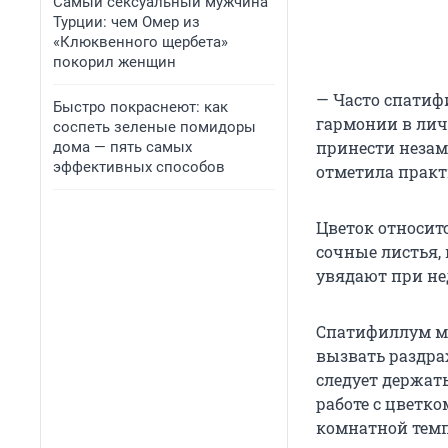
Самый сексуальный мужчина
Турции: чем Омер из
«Клюквенного щербета»
покорил женщин
— Часто спатиф
Быстро покраснеют: как
гармонии в личн
соспеть зеленые помидоры
принести незам
дома — пять самых
эффективных способов
отметила прак
Цветок относит
сочные листья, 
увядают при не
Спатифиллум мо
вызвать раздра
следует держат
работе с цветк
комнатной темп