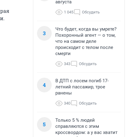
августа
края
1 045
Обсудить
и.
Что будет, когда вы умрете?
3
Похоронный агент — о том,
что на самом деле
происходит с телом после
смерти
343
Обсудить
В ДТП с лосем погиб 17-
4
летний пассажир, трое
ранены
340
Обсудить
Только 5 % людей
5
справляются с этим
кроссвордом: а у вас хватит