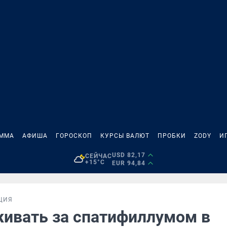
АММА
АФИША
ГОРОСКОП
КУРСЫ ВАЛЮТ
ПРОБКИ
ZODY
И
USD 82,17
СЕЙЧАС
+15°C
EUR 94,84
ЦИЯ
живать за спатифиллумом в