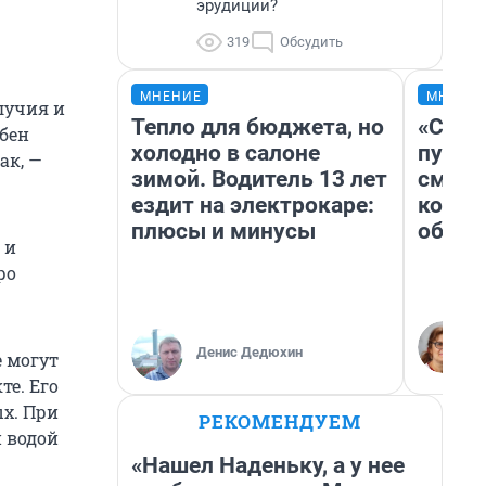
эрудиции?
319
Обсудить
МНЕНИЕ
МНЕНИ
лучия и
Тепло для бюджета, но
«Спут
обен
холодно в салоне
пургу»
ак, —
зимой. Водитель 13 лет
смерт
ездит на электрокаре:
котор
плюсы и минусы
обнар
 и
ро
Денис Дедюхин
е могут
е. Его
ых. При
РЕКОМЕНДУЕМ
й водой
«Нашел Наденьку, а у нее