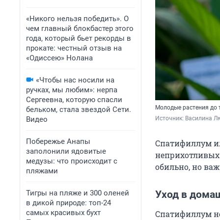
«Никого нельзя победить». О
чем главный блокбастер этого
года, который бьет рекорды в
прокате: честный отзыв на
«Одиссею» Нолана
«Чтобы нас носили на
ручках, мы любим»: нерпа
Сергеевна, которую спасли
Молодые растения до 
бельком, стала звездой Сети.
Видео
Источник: 
Василина Л
Побережье Анапы
Спатифиллум ил
заполонили ядовитые
неприхотливых 
медузы: что происходит с
обильно, но важ
пляжами
Тигры на пляже и 300 оленей
Уход в дома
в дикой природе: топ-24
самых красивых бухт
Спатифиллум не