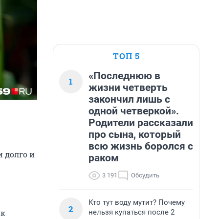
ТОП 5
«Последнюю в
1
жизни четверть
закончил лишь с
одной четверкой».
Родители рассказали
про сына, который
всю жизнь боролся с
 долго и
раком
3 191
Обсудить
Кто тут воду мутит? Почему
2
нельзя купаться после 2
ак