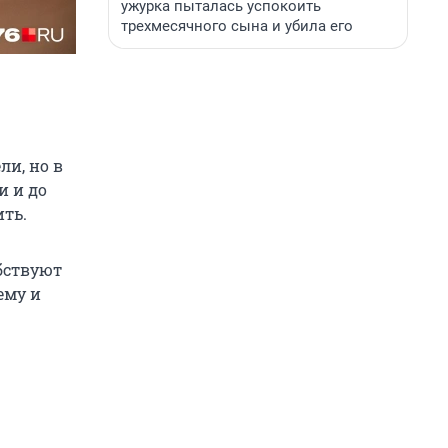
ужурка пыталась успокоить
трехмесячного сына и убила его
и, но в
и и до
ть.
бствуют
ему и