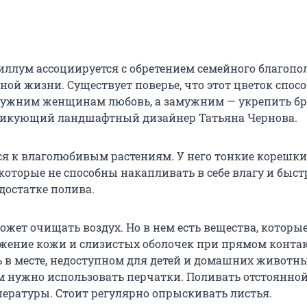
иллум ассоциируется с обретением семейного благопо
ой жизни. Существует поверье, что этот цветок спос
ужним женщинам любовь, а замужним — укрепить бр
тикующий ландшафтный дизайнер Татьяна Чернова.
ся к влаголюбивым растениям. У него тонкие корешки
которые не способны накапливать в себе влагу и быст
достатке полива.
жет очищать воздух. Но в нем есть вещества, которы
жение кожи и слизистых оболочек при прямом контакт
ь в месте, недоступном для детей и домашних животн
ом нужно использовать перчатки. Поливать отстоянно
ературы. Стоит регулярно опрыскивать листья.