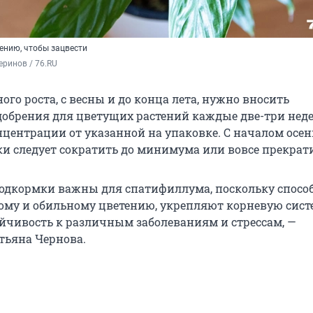
ению, чтобы зацвести
ринов / 76.RU
ого роста, с весны и до конца лета, нужно вносить
обрения для цветущих растений каждые две-три недел
центрации от указанной на упаковке. С началом осен
и следует сократить до минимума или вовсе прекрати
одкормки важны для спатифиллума, поскольку спосо
му и обильному цветению, укрепляют корневую сист
чивость к различным заболеваниям и стрессам, —
тьяна Чернова.