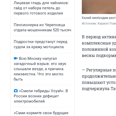
Лицевая гладь для чайников:
гайд от набора петель до
первого готового изделия
Калий необходим раст
Источник: 
Кирилл Пове
Пенсионерка из Череповца
отдала мошенникам 520 тысяч
В период активн
Подростки предстанут перед
комплексные уд
судом за кражу мотоцикла
половинной кон
весны подкормк
Всю Москву напугал
загадочный взрыв: его звук
слышали везде, а причина
— Регулярные п
неизвестна. Что это могло
продолжительно
быть
повышают устой
подчеркнула Та
«Смели гибриды Voyah». В
России возник дефицит
электромобилей
«Сами кормите свои будущие