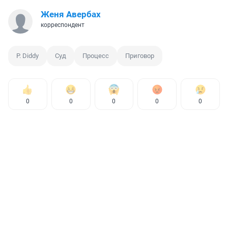
Женя Авербах
корреспондент
P. Diddy
Суд
Процесс
Приговор
0
0
0
0
0