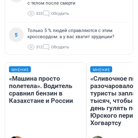
с телом после смерти
323
Обсудить
Только 5 % людей справляются с этим
5
кроссвордом: а у вас хватит эрудиции?
312
Обсудить
МНЕНИЕ
МНЕНИЕ
«Машина просто
«Сливочное пи
полетела». Водитель
разочаровало»
сравнил бензин в
туристы запла
Казахстане и России
тысяч, чтобы 
день гулять по
Юрского перио
Хогвартсу