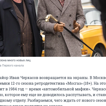
езона много новых лиц
а Первого канала
йор Иван Черкасов возвращается на экраны. В Москв
мки 12-го сезона ретродетектива «Мосгаз» (18+). На это
ит в 1984 год — время «автомобильной мафии». Черкас
ло, которое ему еще не доводилось распутывать, и стан
ному отделу. Разбираемся, чего ждать от нового сезон
тарые герои появятся на экране.