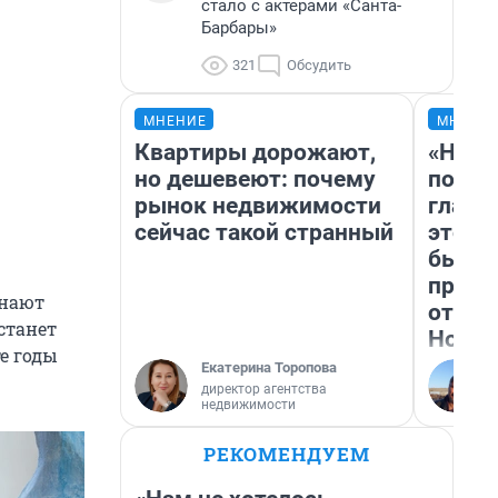
стало с актерами «Санта-
Барбары»
321
Обсудить
МНЕНИЕ
МНЕНИ
Квартиры дорожают,
«Нико
но дешевеют: почему
побед
рынок недвижимости
главн
сейчас такой странный
этого
бьет 
прока
инают
отзыв
станет
Нолан
е годы
Екатерина Торопова
директор агентства
недвижимости
РЕКОМЕНДУЕМ