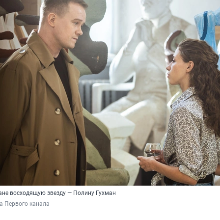
ране восходящую звезду — Полину Гухман
а Первого канала