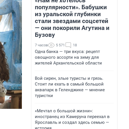
«Нам не хотелось
популярности». Бабушки
из уральской глубинки
стали звездами соцсетей
— они покорили Агутина и
Бузову
7 часов
5 571
18
Одна банка — три вкуса: рецепт
овощного ассорти на зиму для
жителей Архангельской области
Вой сирен, злые туристы и грязь.
Стоит ли ехать в самый большой
аквапарк в Геленджике — мнение
туристки
«Мечтал о большой жизни»:
иностранец из Камеруна переехал в
Ярославль и создал здесь семью —
история