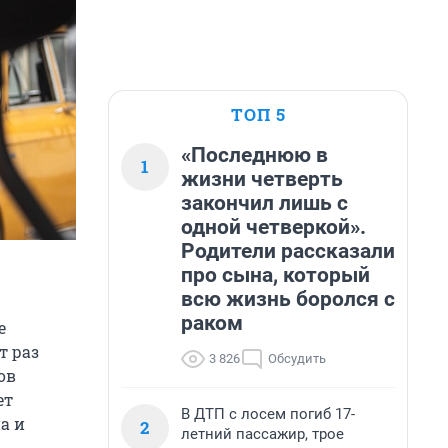
ТОП 5
«Последнюю в
1
жизни четверть
закончил лишь с
одной четверкой».
Родители рассказали
про сына, который
всю жизнь боролся с
раком
е
т раз
3 826
Обсудить
ов
ет
В ДТП с лосем погиб 17-
а и
2
летний пассажир, трое