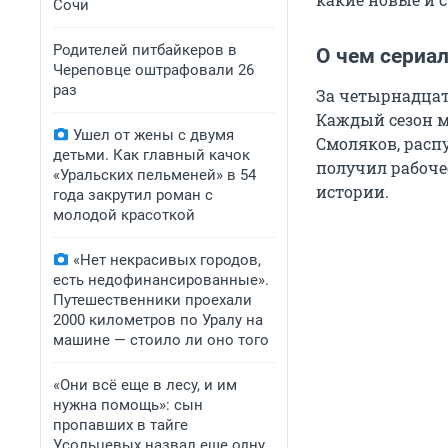
Сочи
Родителей питбайкеров в
О чем сериал
Череповце оштрафовали 26
раз
За четырнадцать
Каждый сезон м
Ушел от жены с двумя
Смоляков, расп
детьми. Как главный качок
получил рабоче
«Уральских пельменей» в 54
истории.
года закрутил роман с
молодой красоткой
«Нет некрасивых городов,
есть недофинансированные».
Путешественники проехали
2000 километров по Уралу на
машине — стоило ли оно того
«Они всё еще в лесу, и им
нужна помощь»: сын
пропавших в тайге
Усольцевых назвал еще одну