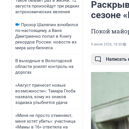
Такое бывает раз в жизни: 12
Раскрыв
августа произойдут три редких
астрономических явления
сезоне 
Прохор Шаляпин влюбился
Покой майор
по-настоящему, а Ваня
Дмитриенко попал в Книгу
рекордов России: новости из
9 июля 2026, 18:30
мира шоу-бизнеса
Написать
В выходные в Вологодской
области усилят контроль на
дорогах
«Август принесет новые
возможности»: Тамара Глоба
назвала, кому из знаков
зодиака улыбнется удача
«Меня не просто отменяют,
меня хотят убить»: участница
«Мамы в 16» ответила на