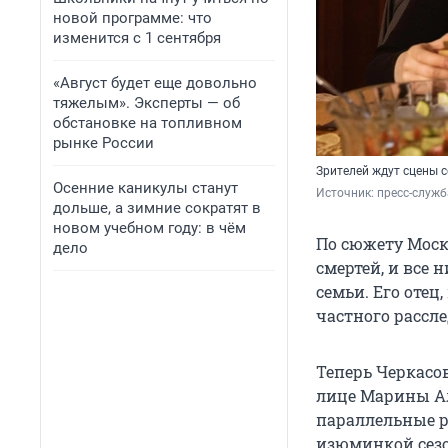
новой программе: что
изменится с 1 сентября
«Август будет еще довольно
тяжелым». Эксперты — об
обстановке на топливном
рынке России
Зрителей ждут сцены 
Осенние каникулы станут
Источник: 
пресс-служб
дольше, а зимние сократят в
новом учебном году: в чём
По сюжету Моск
дело
смертей, и все 
семьи. Его отец
частного рассл
Теперь Черкасов
лице Марины Ал
параллельные р
изюминкой сезо