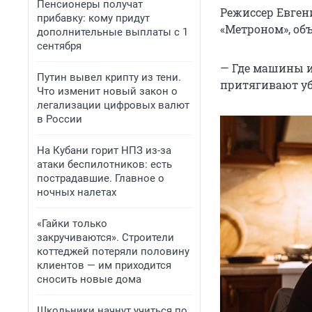
Пенсионеры получат
Режиссер Евген
прибавку: кому придут
«Метроном», об
дополнительные выплаты с 1
сентября
— Где машины и 
Путин вывел крипту из тени.
притягивают уби
Что изменит новый закон о
легализации цифровых валют
в России
На Кубани горит НПЗ из-за
атаки беспилотников: есть
пострадавшие. Главное о
ночных налетах
«Гайки только
закручиваются». Строители
коттеджей потеряли половину
клиентов — им приходится
сносить новые дома
Школьники начнут учиться по