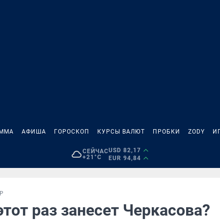
АММА
АФИША
ГОРОСКОП
КУРСЫ ВАЛЮТ
ПРОБКИ
ZODY
И
USD 82,17
СЕЙЧАС
+21°C
EUR 94,84
Р
этот раз занесет Черкасова?