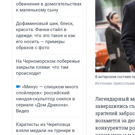
обвинения в домогательствах
к маленькому сыну
Дофаминовый шик, блеск,
красота. Фанки-стайл в
одежде: что это такое и как
его носить — примеры
образов с фото
На Черноморском побережье
закрыли пляжи: что там
происходит
В актерском составе с
Источник: 
пресс-служб
«Минус — слишком много
спойлеров»: российский
Легендарный ма
ниндзя-скульптор снялся в
сериале «Дом Дракона».
завершились съе
Видео
зрителей заброс
возьмется за де
Каратисты из Череповца
конкурентом род
взяли медали на турнире в
какие новые и с