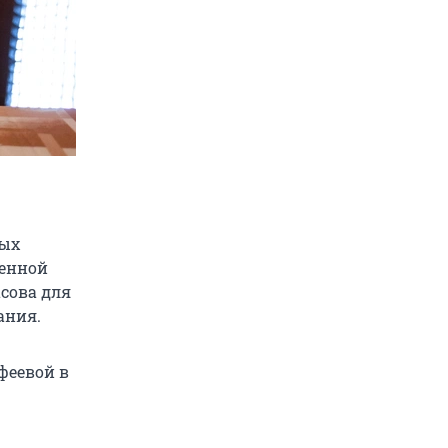
ных
ченной
асова для
ания.
феевой в