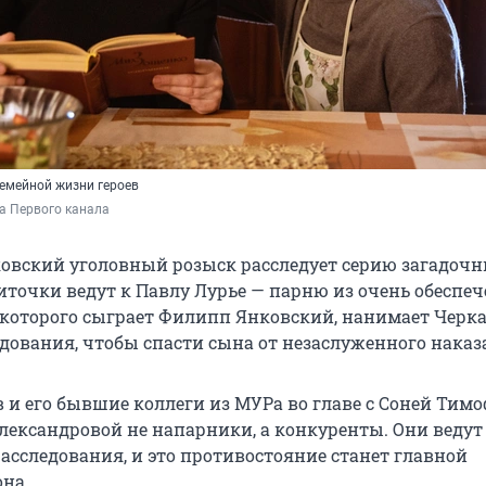
семейной жизни героев
а Первого канала
овский уголовный розыск расследует серию загадоч
ниточки ведут к Павлу Лурье — парню из очень обеспе
, которого сыграет Филипп Янковский, нанимает Черк
едования, чтобы спасти сына от незаслуженного наказ
 и его бывшие коллеги из МУРа во главе с Соней Тимо
ександровой не напарники, а конкуренты. Они ведут
асследования, и это противостояние станет главной
на.