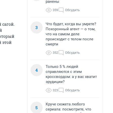
ранены
359
Обсудить
 сагой.
Что будет, когда вы умрете?
3
Похоронный агент — о том,
й
что на самом деле
который
происходит с телом после
й этой
смерти
352
Обсудить
Только 5 % людей
4
справляются с этим
кроссвордом: а у вас хватит
эрудиции?
323
Обсудить
Круче сюжета любого
5
сериала: посмотрите, что