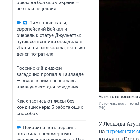
орел» на большом экране —
честная рецензия
Лимонные сады,
европейский Байкал и
очередь к статуе Джульетты:
путешественница съездила в
Италию и рассказала, сколько
денег потратила
Российский диджей
загадочно пропал в Таиланде
— связь с ним прервалась
накануне его дня рождения
Артист с нетерпением 
Как спастись от жары без
Источник: 
agutinleonid 
кондиционера: 5 работающих
РФ)
способов
У Леонида Агути
Покорила пять вершин,
на
церемонии с
оставила предсмертную
кричать «Горько