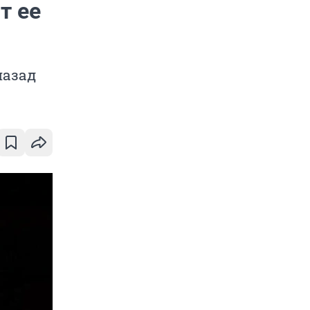
т ее
назад