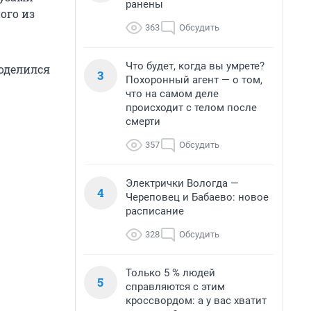
ранены
ого из
363
Обсудить
Что будет, когда вы умрете?
оделился
3
Похоронный агент — о том,
что на самом деле
происходит с телом после
смерти
357
Обсудить
Электрички Вологда —
4
Череповец и Бабаево: новое
расписание
328
Обсудить
Только 5 % людей
5
справляются с этим
кроссвордом: а у вас хватит