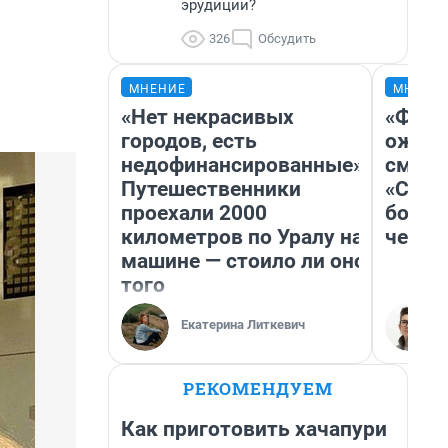
эрудиции?
326
Обсудить
МНЕНИЕ
МНЕНИ
«Нет некрасивых
«Фина
городов, есть
ожида
недофинансированные».
смотр
Путешественники
«Стар
проехали 2000
больш
километров по Уралу на
честн
машине — стоило ли оно
того
Екатерина Литкевич
РЕКОМЕНДУЕМ
Как приготовить хачапури