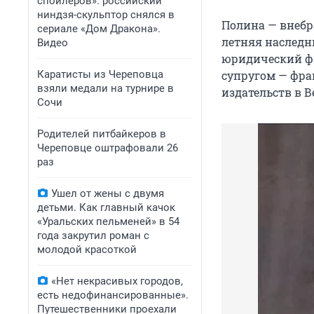
спойлеров»: российский
ниндзя-скульптор снялся в
Полина — внебр
сериале «Дом Дракона».
летняя наследн
Видео
юридический фа
Каратисты из Череповца
супругом — фра
взяли медали на турнире в
издательств в 
Сочи
Родителей питбайкеров в
Череповце оштрафовали 26
раз
Ушел от жены с двумя
детьми. Как главный качок
«Уральских пельменей» в 54
года закрутил роман с
молодой красоткой
«Нет некрасивых городов,
есть недофинансированные».
Путешественники проехали