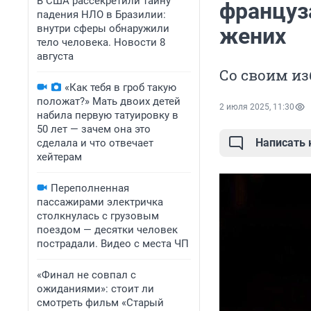
В США рассекретили тайну
француз
падения НЛО в Бразилии:
внутри сферы обнаружили
жених
тело человека. Новости 8
августа
Со своим из
«Как тебя в гроб такую
положат?» Мать двоих детей
2 июля 2025, 11:30
набила первую татуировку в
50 лет — зачем она это
Написать
сделала и что отвечает
хейтерам
Переполненная
пассажирами электричка
столкнулась с грузовым
поездом — десятки человек
пострадали. Видео с места ЧП
«Финал не совпал с
ожиданиями»: стоит ли
смотреть фильм «Старый