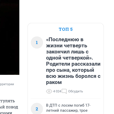
ТОП 5
«Последнюю в
1
жизни четверть
закончил лишь с
одной четверкой».
Родители рассказали
про сына, который
всю жизнь боролся с
раком
рритории 
4 024
Обсудить
тгулять
В ДТП с лосем погиб 17-
вый повод
2
летний пассажир, трое
 узами