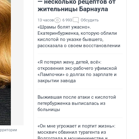
— несколько рецептов от
жительницы Барнаула
13 часов
6 993
Обсудить
«Шрамы болят ужасно».
Екатеринбурженка, которую облили
кислотой по указке бывшего,
рассказала о своем восстановлении
«Я потерял жену, детей, всё»:
откровения экс-рабочего уфимской
«Лампочки» о долгах по зарплате и
закрытии завода
Выжившая после атаки с кислотой
петербурженка выписалась из
больницы
«Он мне угрожает и портит жизнь»:
ерритории 
москвич обвинил турагента из
Волгограда в мошенничестве и