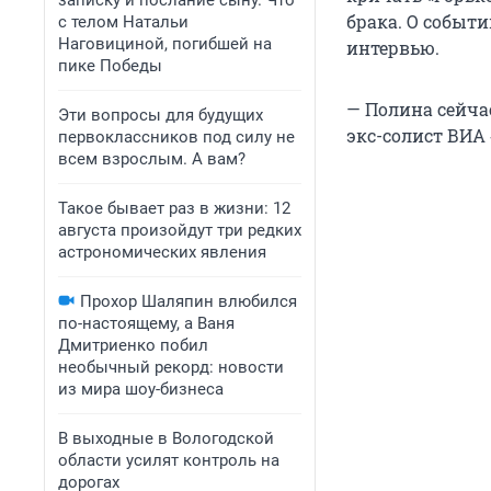
записку и послание сыну. Что
брака. О событи
с телом Натальи
Наговициной, погибшей на
интервью.
пике Победы
— Полина сейча
Эти вопросы для будущих
экс-солист ВИА
первоклассников под силу не
всем взрослым. А вам?
Такое бывает раз в жизни: 12
августа произойдут три редких
астрономических явления
Прохор Шаляпин влюбился
по-настоящему, а Ваня
Дмитриенко побил
необычный рекорд: новости
из мира шоу-бизнеса
В выходные в Вологодской
области усилят контроль на
дорогах