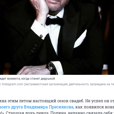
ждет момента, когда станет дедушкой
/ Instagram.com (экстремистская организация, деятельность запрещена на те
на этим летом настоящий сезон свадеб. Не успел он о
воего друга Владимира Преснякова
, как появился но
!». Старшая дочь певца, Полина, недавно связала себя