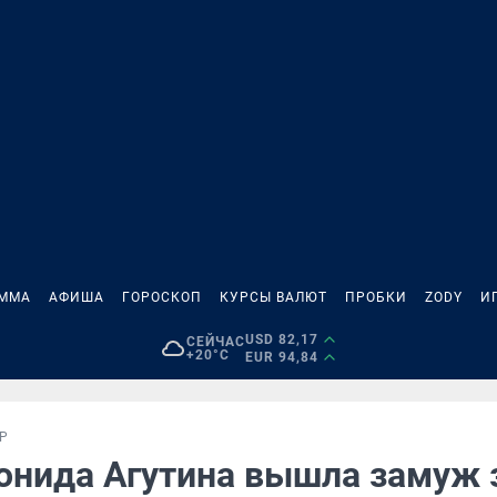
АММА
АФИША
ГОРОСКОП
КУРСЫ ВАЛЮТ
ПРОБКИ
ZODY
И
USD 82,17
СЕЙЧАС
+20°C
EUR 94,84
Р
онида Агутина вышла замуж 