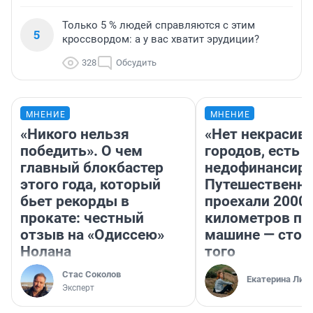
Только 5 % людей справляются с этим
5
кроссвордом: а у вас хватит эрудиции?
328
Обсудить
МНЕНИЕ
МНЕНИЕ
«Никого нельзя
«Нет некрасив
победить». О чем
городов, есть
главный блокбастер
недофинансиро
этого года, который
Путешественн
бьет рекорды в
проехали 2000
прокате: честный
километров по 
отзыв на «Одиссею»
машине — стои
Нолана
того
Стас Соколов
Екатерина Лит
Эксперт