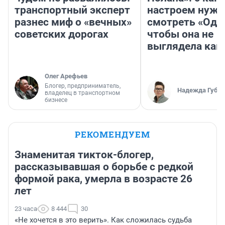
транспортный эксперт
настроем нужн
разнес миф о «вечных»
смотреть «Оди
советских дорогах
чтобы она не
выглядела как
Олег Арефьев
Блогер, предприниматель,
Надежда Губар
владелец в транспортном
бизнесе
РЕКОМЕНДУЕМ
Знаменитая тикток-блогер,
рассказывавшая о борьбе с редкой
формой рака, умерла в возрасте 26
лет
23 часа
8 444
30
«Не хочется в это верить». Как сложилась судьба