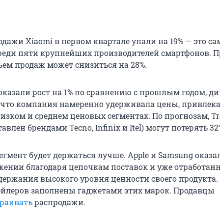
одажи Xiaomi в первом квартале упали на 19% — это с
реди пяти крупнейших производителей смартфонов. 
ъем продаж может снизиться на 28%.
показали рост на 1% по сравнению с прошлым годом, д
, что компания намеренно удерживала цены, привлек
изком и среднем ценовых сегментах. По прогнозам, Tr
авлен брендами Tecno, Infinix и Itel) могут потерять 32
гмент будет держаться лучше. Apple и Samsung оказа
ении благодаря цепочкам поставок и уже отработа
держания высокого уровня ценности своего продукта.
ейлеров заполнены гаджетами этих марок. Продавцы
раивать
распродажи.