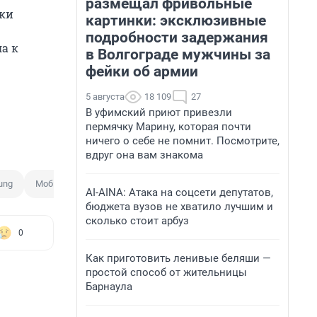
размещал фривольные
вки
картинки: эксклюзивные
подробности задержания
а к
в Волгограде мужчины за
фейки об армии
5 августа
18 109
27
В уфимский приют привезли
пермячку Марину, которая почти
ничего о себе не помнит. Посмотрите,
вдруг она вам знакома
ung
Мобильные гаджеты
AI-AINA: Атака на соцсети депутатов,
бюджета вузов не хватило лучшим и
сколько стоит арбуз
0
Как приготовить ленивые беляши —
простой способ от жительницы
Барнаула