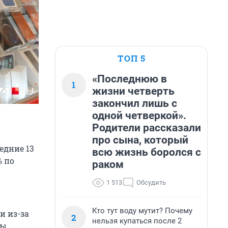
ТОП 5
«Последнюю в
1
жизни четверть
закончил лишь с
одной четверкой».
Родители рассказали
про сына, который
едние 13
всю жизнь боролся с
% по
раком
1 513
Обсудить
Кто тут воду мутит? Почему
и из-за
2
нельзя купаться после 2
ы.