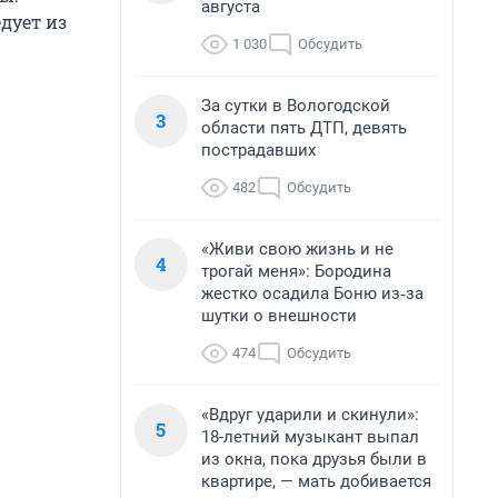
августа
дует из
1 030
Обсудить
За сутки в Вологодской
3
области пять ДТП, девять
пострадавших
482
Обсудить
«Живи свою жизнь и не
4
трогай меня»: Бородина
жестко осадила Боню из‑за
шутки о внешности
474
Обсудить
«Вдруг ударили и скинули»:
5
18-летний музыкант выпал
из окна, пока друзья были в
квартире, — мать добивается