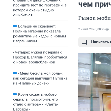
Справится даже школьник:
чем при
пройдите тест по географии, в
котором очень стыдно
ошибиться
Рынок моби
Больше не скрывает:
2 июня 2026, 00:25
Полина Гагарина показала
романтичные кадры с новым
избранником
Написать
«Четырех мужей потеряла»:
Прохор Шаляпин проболтался
о новой возлюбленной
«Меня бесила моя роль»:
как сегодня выглядит Пуговка
из «Папиных дочек»
Круче сюжета любого
сериала: посмотрите, что
стало с актерами «Санта-
Барбары»