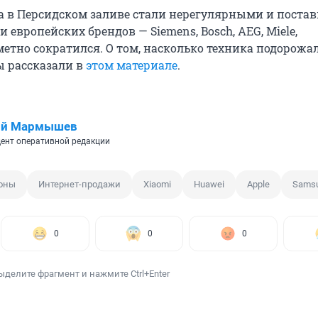
а в Персидском заливе стали нерегулярными и поста
 европейских брендов — Siemens, Bosch, AEG, Miele,
етно сократился. О том, насколько техника подорожал
ы рассказали в
этом материале
.
ий Мармышев
ент оперативной редакции
фоны
Интернет-продажи
Xiaomi
Huawei
Apple
Sams
0
0
0
ыделите фрагмент и нажмите Ctrl+Enter