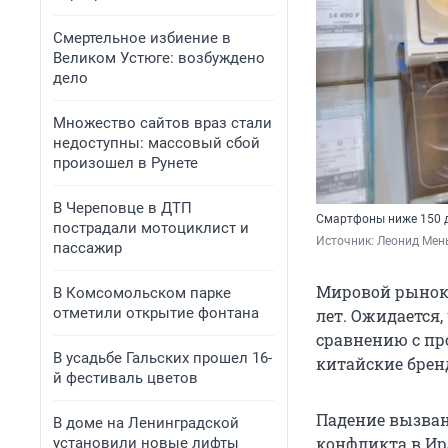
Смертельное избиение в
Великом Устюге: возбуждено
дело
Множество сайтов враз стали
недоступны: массовый сбой
произошел в Рунете
В Череповце в ДТП
Смартфоны ниже 150 д
пострадали мотоциклист и
Источник: 
Леонид Мен
пассажир
Мировой рынок 
В Комсомольском парке
отметили открытие фонтана
лет. Ожидается,
сравнению с пр
В усадьбе Гальских прошел 16-
китайские брен
й фестиваль цветов
Падение вызван
В доме на Ленинградской
конфликта в Ир
установили новые лифты