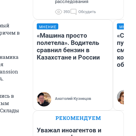
расследования
393
Обсудить
амый
МНЕНИЕ
МНЕНИ
Причем в
«Машина просто
«Спут
полетела». Водитель
пургу»
сравнил бензин в
смерт
Казахстане и России
котор
инамика
обнар
ая
anssion
%.
лись в
Анатолий Кузнецов
нным
 Склады
РЕКОМЕНДУЕМ
Уважал иноагентов и