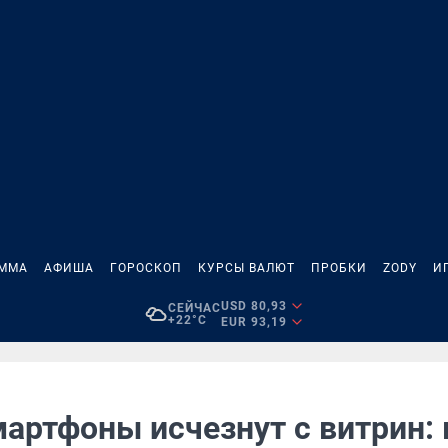
АММА
АФИША
ГОРОСКОП
КУРСЫ ВАЛЮТ
ПРОБКИ
ZODY
И
USD 80,93
СЕЙЧАС
+22°C
EUR 93,19
артфоны исчезнут с витрин: 