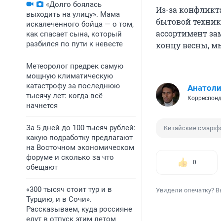
«Долго боялась
Из-за конфликт
выходить на улицу». Мама
бытовой техники
искалеченного бойца — о том,
ассортимент зам
как спасает сына, который
разбился по пути к невесте
концу весны, м
Метеоролог предрек самую
мощную климатическую
катастрофу за последнюю
Анатол
тысячу лет: когда всё
Корреспонд
начнется
За 5 дней до 100 тысяч рублей:
Китайские смарт
какую подработку предлагают
на Восточном экономическом
форуме и сколько за что
0
обещают
«300 тысяч стоит тур и в
Увидели опечатку? В
Турцию, и в Сочи».
Рассказываем, куда россияне
едут в отпуск этим летом