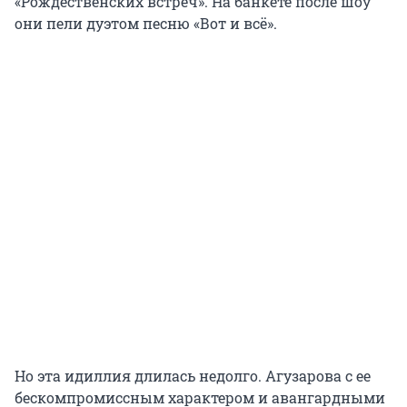
«Рождественских встреч». На банкете после шоу
они пели дуэтом песню «Вот и всё».
Но эта идиллия длилась недолго. Агузарова с ее
бескомпромиссным характером и авангардными