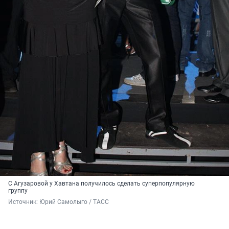
С Агузаровой у Хавтана получилось сделать суперпопулярную
группу
Источник: 
Юрий Самолыго / ТАСС