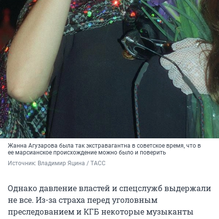
Жанна Агузарова была так экстравагантна в советское время, что в
ее марсианское происхождение можно было и поверить
Источник: 
Владимир Яцина / ТАСС
Однако давление властей и спецслужб выдержали
не все. Из-за страха перед уголовным
преследованием и КГБ некоторые музыканты