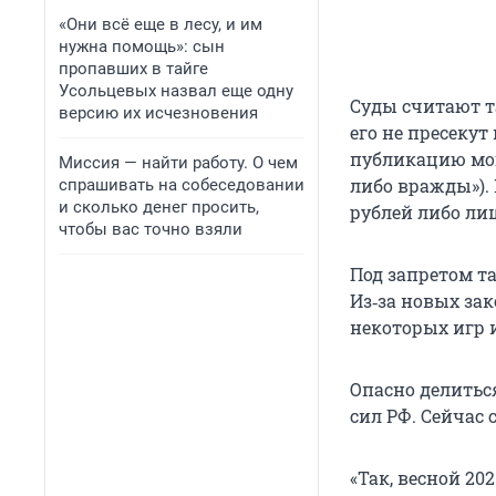
«Они всё еще в лесу, и им
нужна помощь»: сын
пропавших в тайге
Усольцевых назвал еще одну
Суды считают т
версию их исчезновения
его не пресекут
публикацию мог
Миссия — найти работу. О чем
либо вражды»).
спрашивать на собеседовании
и сколько денег просить,
рублей либо ли
чтобы вас точно взяли
Под запретом т
Из‑за новых за
некоторых игр 
Опасно делитьс
сил РФ. Сейчас
«Так, весной 20