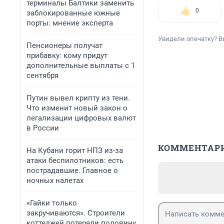
терминалы Балтики заменить
0
заблокированные южные
порты: мнение эксперта
Увидели опечатку? В
Пенсионеры получат
прибавку: кому придут
дополнительные выплаты с 1
сентября
Путин вывел крипту из тени.
Что изменит новый закон о
легализации цифровых валют
в России
КОММЕНТАР
На Кубани горит НПЗ из-за
атаки беспилотников: есть
пострадавшие. Главное о
ночных налетах
«Гайки только
закручиваются». Строители
коттеджей потеряли половину