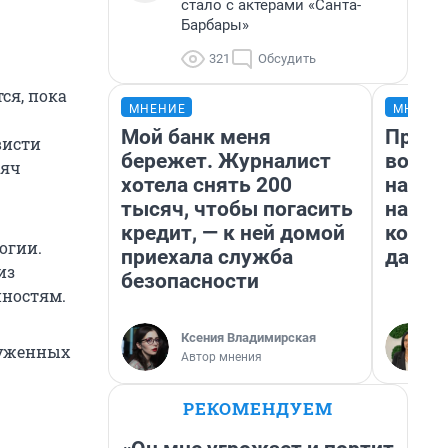
стало с актерами «Санта-
Барбары»
321
Обсудить
ся, пока
МНЕНИЕ
МНЕНИ
Мой банк меня
Прода
висти
бережет. Журналист
возьм
сяч
хотела снять 200
нам г
тысяч, чтобы погасить
налог
кредит, — к ней домой
косне
огии.
приехала служба
даже 
из
безопасности
нностям.
Ксения Владимирская
руженных
Автор мнения
РЕКОМЕНДУЕМ