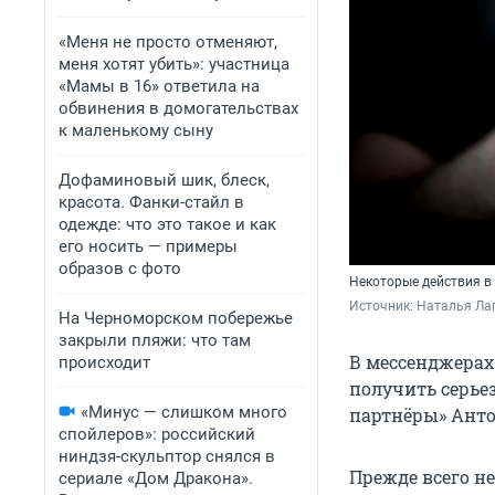
«Меня не просто отменяют,
меня хотят убить»: участница
«Мамы в 16» ответила на
обвинения в домогательствах
к маленькому сыну
Дофаминовый шик, блеск,
красота. Фанки-стайл в
одежде: что это такое и как
его носить — примеры
образов с фото
Некоторые действия в 
Источник: 
Наталья Лап
На Черноморском побережье
закрыли пляжи: что там
В мессенджерах
происходит
получить серье
«Минус — слишком много
партнёры» Анто
спойлеров»: российский
ниндзя-скульптор снялся в
Прежде всего н
сериале «Дом Дракона».