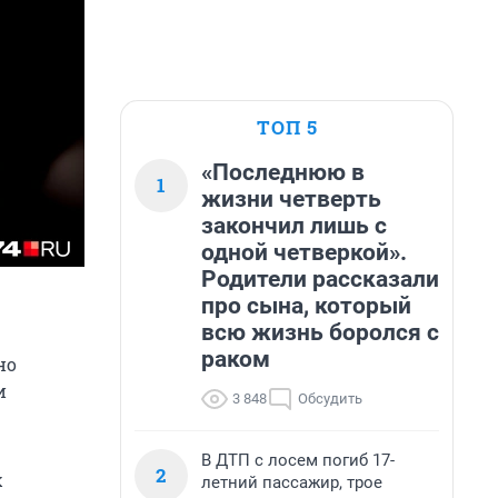
ТОП 5
«Последнюю в
1
жизни четверть
закончил лишь с
одной четверкой».
Родители рассказали
про сына, который
всю жизнь боролся с
раком
но
и
3 848
Обсудить
В ДТП с лосем погиб 17-
2
х
летний пассажир, трое