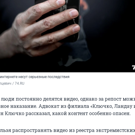
интернете несут серьезные последствия
цевич / 74.RU
 люди постоянно делятся видео, однако за репост мож
зное наказание. Адвокат из филиала «Ключко, Ландау 
н Ключко рассказал, какой контент особенно опасен.
ельзя распространять видео из реестра экстремистски