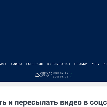
АММА
АФИША
ГОРОСКОП
КУРСЫ ВАЛЮТ
ПРОБКИ
ZODY
И
USD 82,17
СЕЙЧАС
+21°C
EUR 94,84
ть и пересылать видео в соц