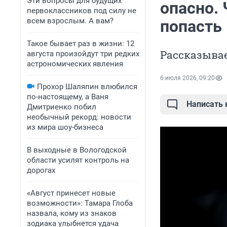
Эти вопросы для будущих
опасно. 
первоклассников под силу не
всем взрослым. А вам?
попасть
Такое бывает раз в жизни: 12
Рассказывае
августа произойдут три редких
астрономических явления
6 июля 2026, 09:20
Прохор Шаляпин влюбился
по-настоящему, а Ваня
Написать
Дмитриенко побил
необычный рекорд: новости
из мира шоу-бизнеса
В выходные в Вологодской
области усилят контроль на
дорогах
«Август принесет новые
возможности»: Тамара Глоба
назвала, кому из знаков
зодиака улыбнется удача