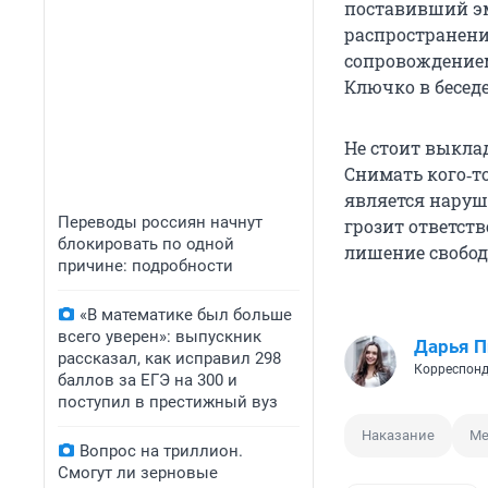
поставивший эм
распространени
сопровождением
Ключко в беседе 
Не стоит выкла
Снимать кого‑т
является наруш
Переводы россиян начнут
грозит ответств
блокировать по одной
лишение свободы
причине: подробности
«В математике был больше
всего уверен»: выпускник
Дарья П
рассказал, как исправил 298
Корреспонд
баллов за ЕГЭ на 300 и
поступил в престижный вуз
Наказание
Ме
Вопрос на триллион.
Смогут ли зерновые