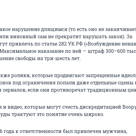
акое нарушение длящимся (то есть оно не заканчивает
 или виновный сам не прекратит нарушать закон). За
ут привлечь по статье 282 УК РФ («Возбуждение нена
 Максимальное наказание по ней — штраф 300–600 ты
шение свободы на три-шесть лет.
акже ролики, которые продвигают запрещенные идеол
конов под ограничения попали даже отдельные сцены 
и сериалов, если они противоречат традиционным це
я и видео, которые могут счесть дискредитацией Воо
 суды трактуют это понятие очень широко.
26 года к ответственности был привлечен мужчина,