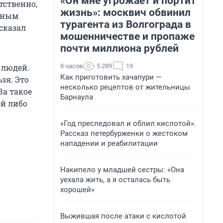
«Он мне угрожает и портит
тственно,
жизнь»: москвич обвинил
льным
турагента из Волгограда в
сказал
мошенничестве и пропаже
почти миллиона рублей
8 часов
5 289
19
 людей.
Как приготовить хачапури —
зя. Это
несколько рецептов от жительницы
За такое
Барнаула
ей либо
«Год преследовал и облил кислотой».
Рассказ петербурженки о жестоком
нападении и реабилитации
Накипело у младшей сестры: «Она
уехала жить, а я осталась быть
хорошей»
Выжившая после атаки с кислотой