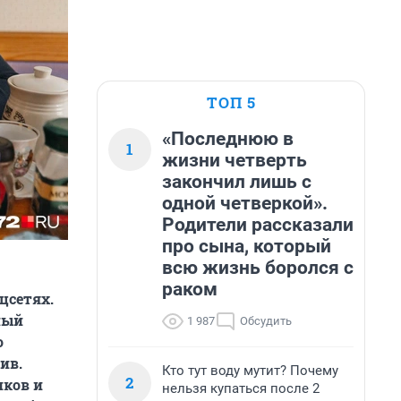
ТОП 5
«Последнюю в
1
жизни четверть
закончил лишь с
одной четверкой».
Родители рассказали
про сына, который
всю жизнь боролся с
раком
цсетях.
ный
1 987
Обсудить
о
ив.
Кто тут воду мутит? Почему
2
иков и
нельзя купаться после 2