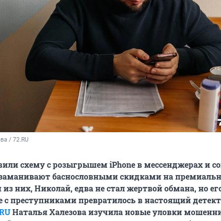
а / 72.RU
или схему с розыгрышем iPhone в мессенджерах и со
 заманивают баснословными скидками на премиаль
из них, Николай, едва не стал жертвой обмана, но ег
 с преступниками превратилось в настоящий детект
RU
Наталья Халезова изучила новые уловки мошенн