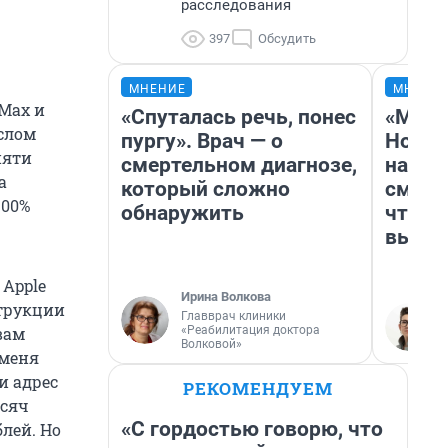
расследования
397
Обсудить
МНЕНИЕ
МНЕНИ
Max и
«Спуталась речь, понес
«Мы в
слом
пургу». Врач — о
Нолан
пяти
смертельном диагнозе,
настр
а
который сложно
смотр
100%
обнаружить
чтобы
выгля
 Apple
Ирина Волкова
струкции
Главврач клиники
«Реабилитация доктора
вам
Волковой»
 меня
и адрес
РЕКОМЕНДУЕМ
ысяч
«С гордостью говорю, что
блей. Но