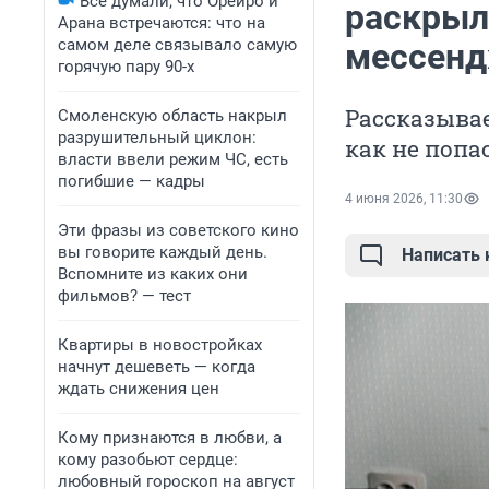
Все думали, что Орейро и
раскрыл
Арана встречаются: что на
самом деле связывало самую
мессенд
горячую пару 90-х
Рассказывае
Смоленскую область накрыл
разрушительный циклон:
как не попа
власти ввели режим ЧС, есть
погибшие — кадры
4 июня 2026, 11:30
Эти фразы из советского кино
вы говорите каждый день.
Написать
Вспомните из каких они
фильмов? — тест
Квартиры в новостройках
начнут дешеветь — когда
ждать снижения цен
Кому признаются в любви, а
кому разобьют сердце:
любовный гороскоп на август