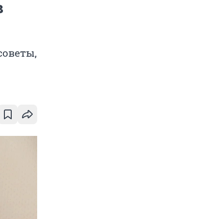
в
советы,