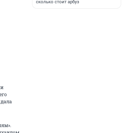
сколько стоит арбуз
ли
его
ждала
лям».
ихаилом.