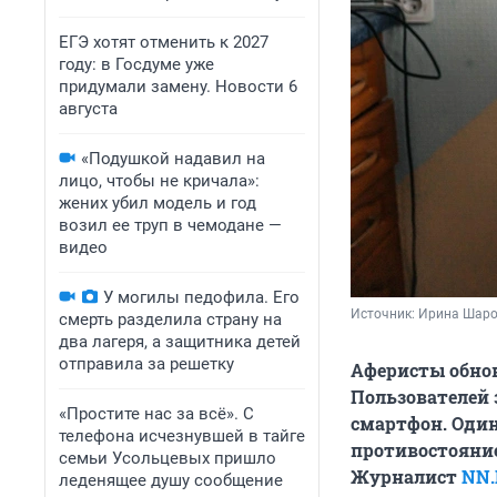
ЕГЭ хотят отменить к 2027
году: в Госдуме уже
придумали замену. Новости 6
августа
«Подушкой надавил на
лицо, чтобы не кричала»:
жених убил модель и год
возил ее труп в чемодане —
видео
У могилы педофила. Его
Источник: 
Ирина Шаров
смерть разделила страну на
два лагеря, а защитника детей
отправила за решетку
Аферисты обнов
Пользователей
«Простите нас за всё». С
смартфон. Один 
телефона исчезнувшей в тайге
противостояние
семьи Усольцевых пришло
Журналист
NN.
леденящее душу сообщение