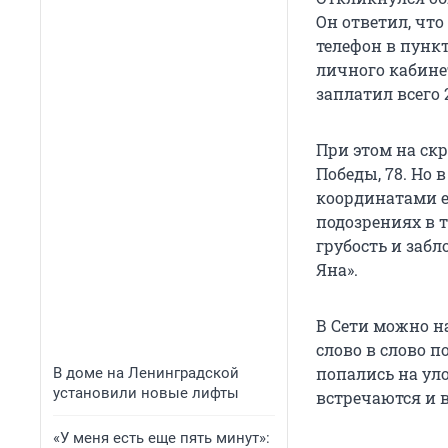
Он ответил, что
телефон в пунк
личного кабине
заплатил всего 
При этом на ск
Победы, 78. Но 
координатами е
подозрениях в т
грубость и заб
Яна».
В Сети можно н
слово в слово 
попались на ул
В доме на Ленинградской
установили новые лифты
встречаются и в
«У меня есть еще пять минут»: