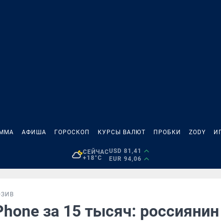
АММА
АФИША
ГОРОСКОП
КУРСЫ ВАЛЮТ
ПРОБКИ
ZODY
И
USD 81,41
СЕЙЧАС
+18°C
EUR 94,06
ЮЗИВ
hone за 15 тысяч: россиянин