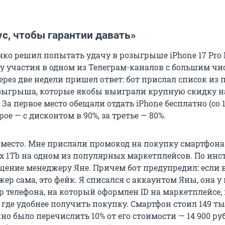
ус, чтобы гарантии давать»
ко решил попытать удачу в розыгрыше iPhone 17 Pro 
у участия в одном из Телеграм-каналов с большим чи
рез две недели пришел ответ: бот прислал список из 
зыгрыша, которые якобы выиграли крупную скидку н
 За первое место обещали отдать iPhone бесплатно (со 
рое — с дисконтом в 90%, за третье — 80%.
е место. Мне прислали промокод на покупку смартфона
Max 1Tb на одном из популярных маркетплейсов. По ин
бщение менеджеру Яне. Причем бот предупредил: если 
р сама, это фейк. Я списался с аккаунтом Яны, она у
 телефона, на который оформлен ID на маркетплейсе, 
 где удобнее получить покупку. Смартфон стоил 149 т
но было перечислить 10% от его стоимости — 14 900 ру