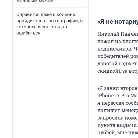
молодым мужем
Справится даже школьник:
пройдите тест по географии, в
«Я не нотари
котором очень стыдно
ошибиться
Николай Панчен
нажал на кнопк
подписчиков. Че
победителей ро
дорогой гаджет.
скидкой), за вто
«Я занял второ
iPhone 17 Pro 
я переслал соо
напишет менедже
запросила номер
пункта выдачи,
рублей, мне нуж