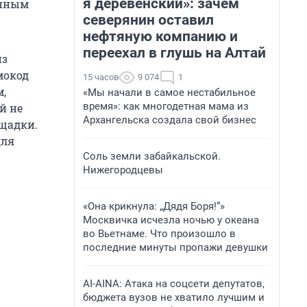
я деревенский»: зачем
анным
северянин оставил
нефтяную компанию и
переехал в глушь на Алтай
из
мокод
15 часов
9 074
1
м,
«Мы начали в самое нестабильное
время»: как многодетная мама из
й не
Архангельска создала свой бизнес
ощадки.
для
Соль земли забайкальской.
Нижегородцевы
«Она крикнула: „Дядя Боря!“»
Москвичка исчезла ночью у океана
во Вьетнаме. Что произошло в
последние минуты пропажи девушки
AI-AINA: Атака на соцсети депутатов,
бюджета вузов не хватило лучшим и