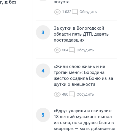
, и без
августа
1 032
Обсудить
За сутки в Вологодской
3
области пять ДТП, девять
пострадавших
504
Обсудить
«Живи свою жизнь и не
4
трогай меня»: Бородина
жестко осадила Боню из‑за
шутки о внешности
480
Обсудить
«Вдруг ударили и скинули»:
5
18-летний музыкант выпал
из окна, пока друзья были в
квартире, — мать добивается