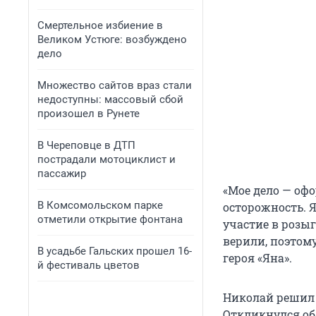
Смертельное избиение в
Великом Устюге: возбуждено
дело
Множество сайтов враз стали
недоступны: массовый сбой
произошел в Рунете
В Череповце в ДТП
пострадали мотоциклист и
пассажир
«Мое дело — оф
В Комсомольском парке
осторожность. 
отметили открытие фонтана
участие в розы
верили, поэтом
В усадьбе Гальских прошел 16-
героя «Яна».
й фестиваль цветов
Николай решил 
Откликнулся об