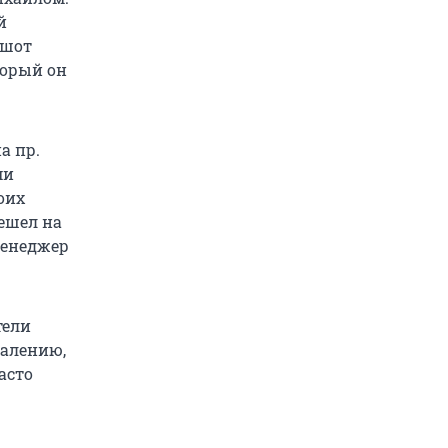
й
ншот
торый он
а пр.
ми
оих
решел на
менеджер
тели
жалению,
асто