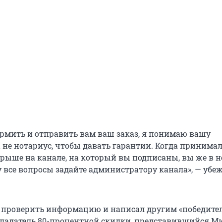
ормить и отправить вам ваш заказ, я понимаю вашу
Я не нотариус, чтобы давать гарантии. Когда принима
грыше на канале, на который вы подписаны, вы же в н
у все вопросы задайте администратору канала», — убе
проверить информацию и написал другим «победите
ладатель 80-процентной скидки, представившийся М