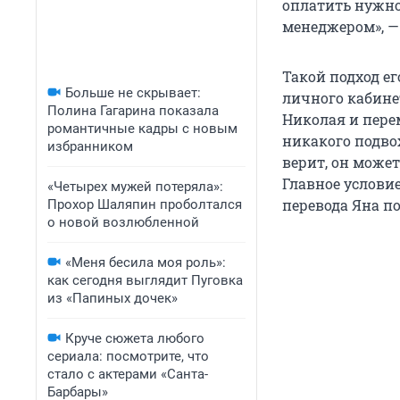
оплатить нужно
менеджером», —
Такой подход е
Больше не скрывает:
личного кабинет
Полина Гагарина показала
Николая и перем
романтичные кадры с новым
никакого подвох
избранником
верит, он може
Главное услови
«Четырех мужей потеряла»:
перевода Яна п
Прохор Шаляпин проболтался
о новой возлюбленной
«Меня бесила моя роль»:
как сегодня выглядит Пуговка
из «Папиных дочек»
Круче сюжета любого
сериала: посмотрите, что
стало с актерами «Санта-
Барбары»