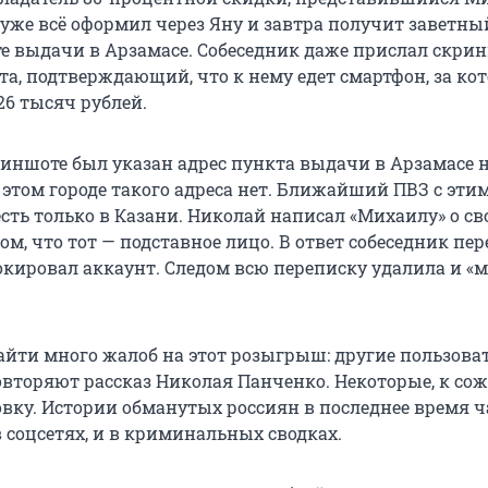
 уже всё оформил через Яну и завтра получит заветны
те выдачи в Арзамасе. Собеседник даже прислал скри
та, подтверждающий, что к нему едет смартфон, за ко
26 тысяч рублей.
риншоте был указан адрес пункта выдачи в Арзамасе н
в этом городе такого адреса нет. Ближайший ПВЗ с эти
сть только в Казани. Николай написал «Михаилу» о св
ом, что тот — подставное лицо. В ответ собеседник пе
локировал аккаунт. Следом всю переписку удалила и «
айти много жалоб на этот розыгрыш: другие пользова
повторяют рассказ Николая Панченко. Некоторые, к со
овку. Истории обманутых россиян в последнее время ч
 соцсетях, и в криминальных сводках.