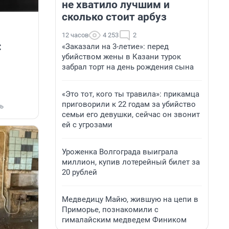
не хватило лучшим и
сколько стоит арбуз
12 часов
4 253
2
:
«Заказали на 3-летие»: перед
убийством жены в Казани турок
забрал торт на день рождения сына
«Это тот, кого ты травила»: прикамца
приговорили к 22 годам за убийство
ь
семьи его девушки, сейчас он звонит
ей с угрозами
Уроженка Волгограда выиграла
миллион, купив лотерейный билет за
20 рублей
Медведицу Майю, жившую на цепи в
Приморье, познакомили с
гималайским медведем Фиником