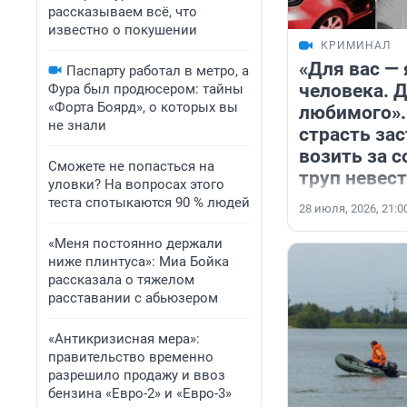
рассказываем всё, что
известно о покушении
КРИМИНАЛ
«Для вас —
Паспарту работал в метро, а
человека. 
Фура был продюсером: тайны
«Форта Боярд», о которых вы
любимого».
не знали
страсть зас
возить за с
Сможете не попасться на
труп невес
уловки? На вопросах этого
теста спотыкаются 90 % людей
28 июля, 2026, 21:0
«Меня постоянно держали
ниже плинтуса»: Миа Бойка
рассказала о тяжелом
расставании с абьюзером
«Антикризисная мера»:
правительство временно
разрешило продажу и ввоз
бензина «Евро-2» и «Евро-3»