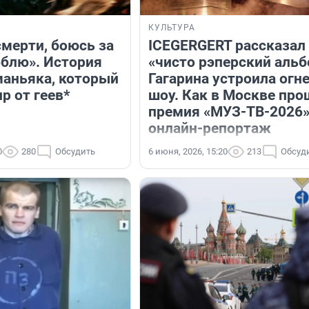
КУЛЬТУРА
смерти, боюсь за
ICEGERGERT рассказал
юблю». История
«чисто рэперский альб
маньяка, который
Гагарина устроила огн
р от геев*
шоу. Как в Москве про
премия «МУЗ-ТВ-2026»
онлайн-репортаж
0
280
Обсудить
6 июня, 2026, 15:20
213
Обсуд