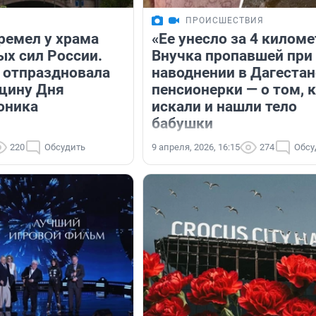
ПРОИСШЕСТВИЯ
ремел у храма
«Ее унесло за 4 киломе
х сил России.
Внучка пропавшей при
 отпраздновала
наводнении в Дагестан
щину Дня
пенсионерки — о том, 
оника
искали и нашли тело
бабушки
220
Обсудить
9 апреля, 2026, 16:15
274
Обсу