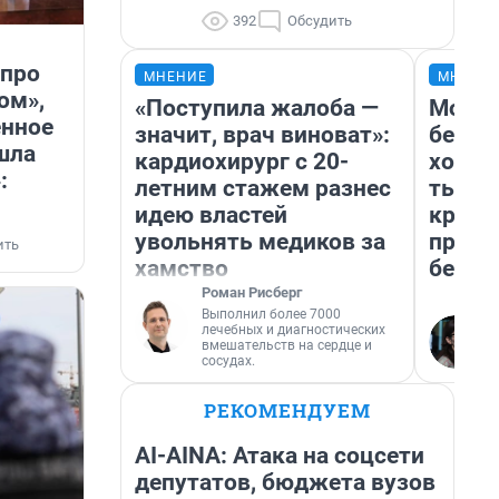
392
Обсудить
 про
МНЕНИЕ
МНЕНИ
ом»,
«Поступила жалоба —
Мой б
енное
значит, врач виноват»:
береж
шла
кардиохирург с 20-
хотел
:
летним стажем разнес
тысяч
идею властей
креди
увольнять медиков за
приех
ить
хамство
безоп
Роман Рисберг
Выполнил более 7000
лечебных и диагностических
вмешательств на сердце и
сосудах.
РЕКОМЕНДУЕМ
AI-AINA: Атака на соцсети
депутатов, бюджета вузов