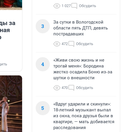
1 027
Обсудить
ды за
За сутки в Вологодской
3
области пять ДТП, девять
пная
пострадавших
р
472
Обсудить
«Живи свою жизнь и не
4
дить
трогай меня»: Бородина
жестко осадила Боню из‑за
шутки о внешности
470
Обсудить
«Вдруг ударили и скинули»:
5
18-летний музыкант выпал
из окна, пока друзья были в
квартире, — мать добивается
расследования