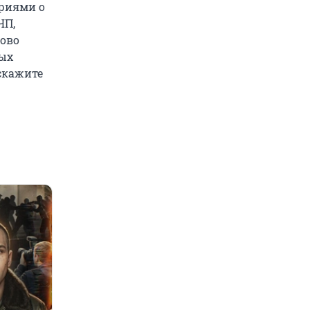
риями о
ЧП,
лово
ых
сскажите