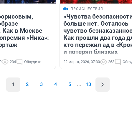
ПРОИСШЕСТВИЯ
Борисовым,
«Чувства безопасност
образе
больше нет. Осталось
. Как в Москве
чувство безнаказаннос
опремия «Ника»:
Как прошли два года дл
ортаж
кто пережил ад в «Кро
и потерял близких
0
234
Обсудить
22 марта, 2026, 07:30
263
Обсу
1
2
3
4
5
...
13