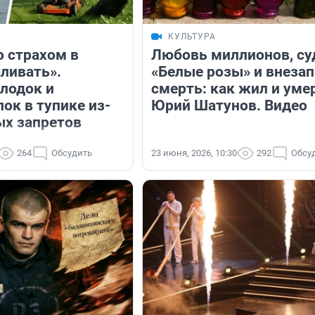
КУЛЬТУРА
о страхом в
Любовь миллионов, су
аливать».
«Белые розы» и внеза
лодок и
смерть: как жил и уме
ок в тупике из-
Юрий Шатунов. Видео
ых запретов
264
Обсудить
23 июня, 2026, 10:30
292
Обсу