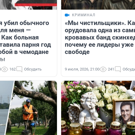
КРИМИНАЛ
 я убил обычного
«Мы чистильщики». К
Для меня —
орудовала одна из са
 Как больная
кровавых банд скинхе
тавила парня год
почему ее лидеры уже
обой в чемодане
свободе
ты
0
162
Обсудить
9 июля, 2026, 21:00
241
Обсуд