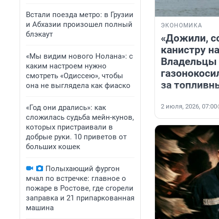
Встали поезда метро: в Грузии
и Абхазии произошел полный
ЭКОНОМИКА
блэкаут
«Дожили, с
канистру н
«Мы видим нового Нолана»: с
Владельцы 
каким настроем нужно
газонокосил
смотреть «Одиссею», чтобы
за топливн
она не выглядела как фиаско
2 июля, 2026, 07:00
«Год они дрались»: как
сложилась судьба мейн-кунов,
которых пристраивали в
добрые руки. 10 приветов от
больших кошек
Полыхающий фургон
мчал по встречке: главное о
пожаре в Ростове, где сгорели
заправка и 21 припаркованная
машина