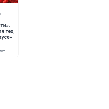
и
ти».
я тех,
кусе»
дить