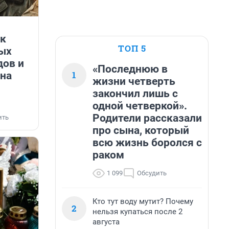
ак
ТОП 5
мых
дов и
«Последнюю в
1
 на
жизни четверть
закончил лишь с
одной четверкой».
Родители рассказали
ить
про сына, который
всю жизнь боролся с
раком
1 099
Обсудить
Кто тут воду мутит? Почему
2
нельзя купаться после 2
августа