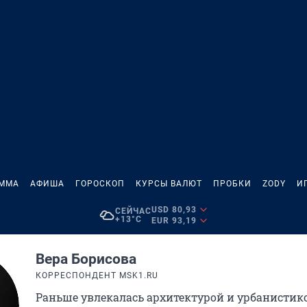
АММА
АФИША
ГОРОСКОП
КУРСЫ ВАЛЮТ
ПРОБКИ
ZODY
И
USD 80,93
СЕЙЧАС
+13°C
EUR 93,19
Вера Борисова
КОРРЕСПОНДЕНТ MSK1.RU
Раньше увлекалась архитектурой и урбанистик