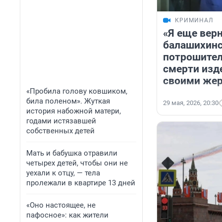
КРИМИНАЛ
«Я еще верн
балашихинс
потрошител
смерти изд
своими же
«Пробила голову ковшиком,
била поленом». Жуткая
29 мая, 2026, 20:30
история набожной матери,
годами истязавшей
собственных детей
Мать и бабушка отравили
четырех детей, чтобы они не
уехали к отцу, — тела
пролежали в квартире 13 дней
«Оно настоящее, не
пафосное»: как жители