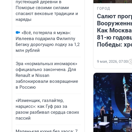
пустеющей деревни в
Поморье своими силами
ГОРОД
спасают вековые традиции и
Салют прог
наряды
Вооруженны
Как Москва
«Всё, потеряла я мужа»:
81-ю годов
Ивлеева подарила Филиппу
Победы: хр
Бегаку дорогущую лодку за 1,2
млн рублей
9 мая, 2026, 07:00
Эра «нормальных иномарок»
официально закончена. Для
Renault и Nissan
заблокировали возвращение
в Россию
«Изменщик, газлайтер,
нарцисс»: как Гуф раз за
разом разбивал сердца своих
пассий
Маленькая кухня без хаоса: 7