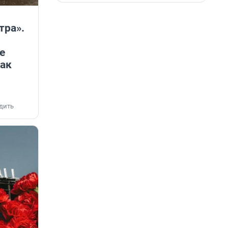
тра».
е
как
дить