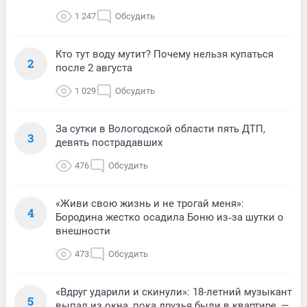
1 247
Обсудить
Кто тут воду мутит? Почему нельзя купаться
2
после 2 августа
1 029
Обсудить
За сутки в Вологодской области пять ДТП,
3
девять пострадавших
476
Обсудить
«Живи свою жизнь и не трогай меня»:
4
Бородина жестко осадила Боню из‑за шутки о
внешности
473
Обсудить
«Вдруг ударили и скинули»: 18-летний музыкант
5
выпал из окна, пока друзья были в квартире, —