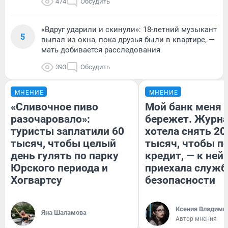
474
Обсудить
«Вдруг ударили и скинули»: 18-летний музыкант
5
выпал из окна, пока друзья были в квартире, —
мать добивается расследования
393
Обсудить
МНЕНИЕ
МНЕНИЕ
«Сливочное пиво
Мой банк меня
разочаровало»:
бережет. Журн
туристы заплатили 60
хотела снять 20
тысяч, чтобы целый
тысяч, чтобы п
день гулять по парку
кредит, — к ней
Юрского периода и
приехала служб
Хогвартсу
безопасности
Ксения Владими
Яна Шаламова
Автор мнения