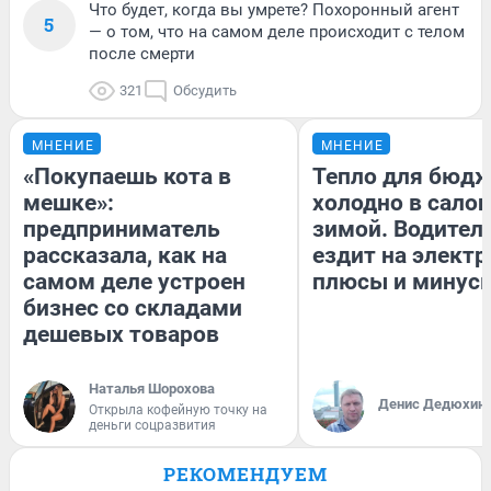
Что будет, когда вы умрете? Похоронный агент
5
— о том, что на самом деле происходит с телом
после смерти
321
Обсудить
МНЕНИЕ
МНЕНИЕ
«Покупаешь кота в
Тепло для бюдж
мешке»:
холодно в сало
предприниматель
зимой. Водитель
рассказала, как на
ездит на электр
самом деле устроен
плюсы и минус
бизнес со складами
дешевых товаров
Наталья Шорохова
Денис Дедюхин
Открыла кофейную точку на
деньги соцразвития
РЕКОМЕНДУЕМ