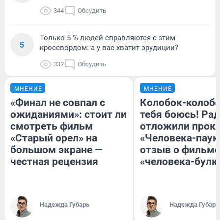
344
Обсудить
Только 5 % людей справляются с этим
5
кроссвордом: а у вас хватит эрудиции?
332
Обсудить
МНЕНИЕ
МНЕНИЕ
«Финал не совпал с
Колобок-колобо
ожиданиями»: стоит ли
тебя боюсь! Рад
смотреть фильм
отложили прок
«Старый орел» на
«Человека-паук
большом экране —
отзыв о фильме
честная рецензия
«человека-булк
Надежда Губарь
Надежда Губарь