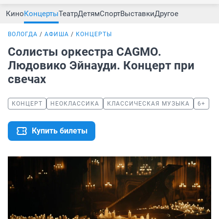
Кино
Концерты
Театр
Детям
Спорт
Выставки
Другое
ВОЛОГДА
АФИША
КОНЦЕРТЫ
Солисты оркестра CAGMO.
Людовико Эйнауди. Концерт при
свечах
КОНЦЕРТ
НЕОКЛАССИКА
КЛАССИЧЕСКАЯ МУЗЫКА
6+
Купить билеты