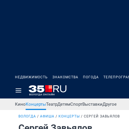
НЕДВИЖИМОСТЬ
ЗНАКОМСТВА
ПОГОДА
ТЕЛЕПРОГР
Кино
Концерты
Театр
Детям
Спорт
Выставки
Другое
ВОЛОГДА
АФИША
КОНЦЕРТЫ
СЕРГЕЙ ЗАВЬЯЛОВ
Сергей Завьялов