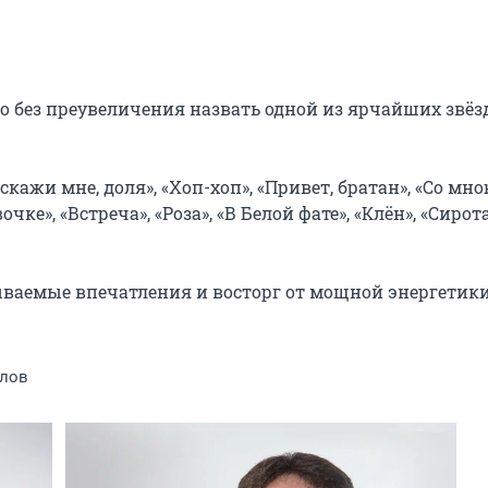
 без преувеличения назвать одной из ярчайших звёзд
кажи мне, доля», «Хоп-хоп», «Привет, братан», «Со мною
чке», «Встреча», «Роза», «В Белой фате», «Клён», «Сирота
ываемые впечатления и восторг от мощной энергетики,
ялов