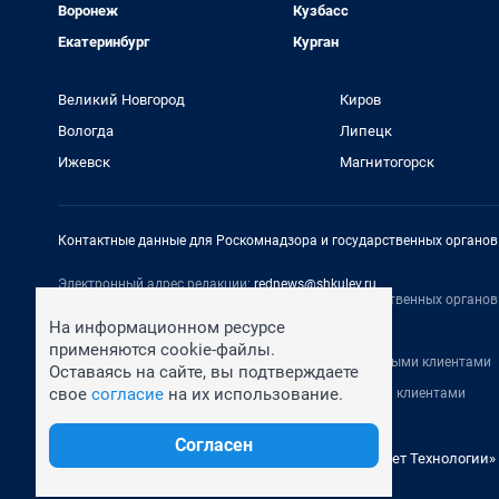
Воронеж
Кузбасс
Екатеринбург
Курган
Великий Новгород
Киров
Вологда
Липецк
Ижевск
Магнитогорск
Контактные данные для Роскомнадзора и государственных органов
Электронный адрес редакции:
rednews@shkulev.ru
Контактные данные для Роскомнадзора и государственных органов
На информационном ресурсе
Техподдержка:
help@shkulev.ru
По вопросам коммерческого сотрудничества:
применяются cookie-файлы.
Жапарова Жанна, менеджер по работе с федеральными клиентами
Оставаясь на сайте, вы подтверждаете
zhanna.zhaparova@shkulev.ru
, моб. + 7 982 640 34 32
свое
согласие
на их использование.
Ревина Мария, директор по работе с федеральными клиентами
mariya.revina@shkulev.ru
, моб. +7 910 402 4056
Согласен
© ООО «Сеть городских порталов»
© ООО «Интернет Технологии»