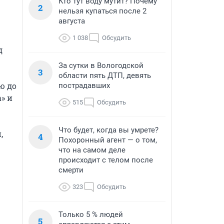
Кто тут воду мутит? Почему
2
нельзя купаться после 2
августа
1 038
Обсудить
 
За сутки в Вологодской
3
области пять ДТП, девять
 до 
пострадавших
» и 
515
Обсудить
Что будет, когда вы умрете?
 
4
Похоронный агент — о том,
что на самом деле
происходит с телом после
смерти
323
Обсудить
Только 5 % людей
5