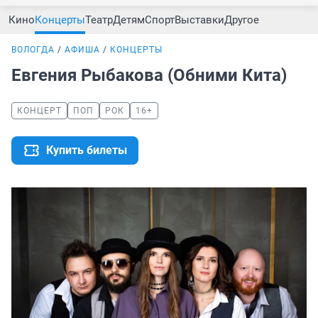
Кино
Концерты
Театр
Детям
Спорт
Выставки
Другое
ВОЛОГДА
АФИША
КОНЦЕРТЫ
Евгения Рыбакова (Обними Кита)
КОНЦЕРТ
ПОП
РОК
16+
Купить билеты