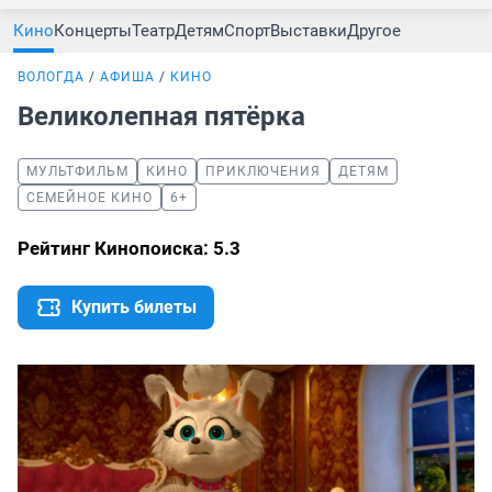
Кино
Концерты
Театр
Детям
Спорт
Выставки
Другое
ВОЛОГДА
АФИША
КИНО
Великолепная пятёрка
МУЛЬТФИЛЬМ
КИНО
ПРИКЛЮЧЕНИЯ
ДЕТЯМ
СЕМЕЙНОЕ КИНО
6+
Рейтинг Кинопоиска: 5.3
Купить билеты