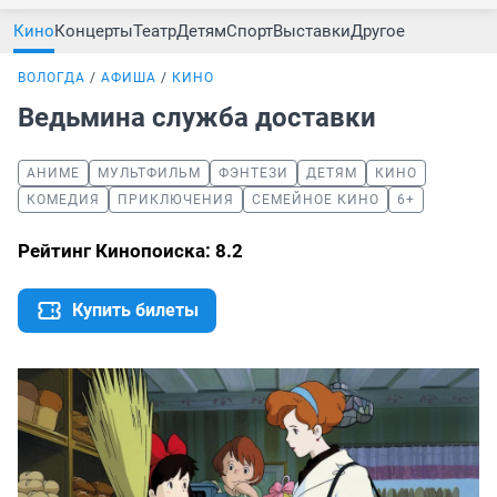
Кино
Концерты
Театр
Детям
Спорт
Выставки
Другое
ВОЛОГДА
АФИША
КИНО
Ведьмина служба доставки
АНИМЕ
МУЛЬТФИЛЬМ
ФЭНТЕЗИ
ДЕТЯМ
КИНО
КОМЕДИЯ
ПРИКЛЮЧЕНИЯ
СЕМЕЙНОЕ КИНО
6+
Рейтинг Кинопоиска: 8.2
Купить билеты