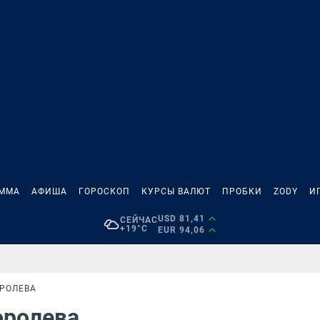
АММА
АФИША
ГОРОСКОП
КУРСЫ ВАЛЮТ
ПРОБКИ
ZODY
И
USD 81,41
СЕЙЧАС
+19°C
EUR 94,06
ОРОЛЕВА
королева