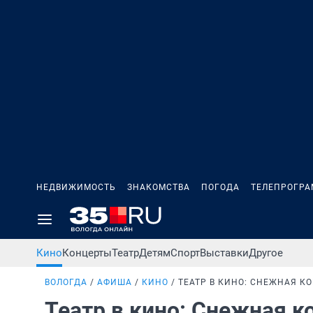
НЕДВИЖИМОСТЬ
ЗНАКОМСТВА
ПОГОДА
ТЕЛЕПРОГР
Кино
Концерты
Театр
Детям
Спорт
Выставки
Другое
ВОЛОГДА
АФИША
КИНО
ТЕАТР В КИНО: СНЕЖНАЯ К
Театр в кино: Снежная 