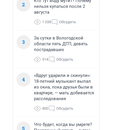
Кто тут воду мутит? Почему
2
нельзя купаться после 2
августа
1 038
Обсудить
За сутки в Вологодской
3
области пять ДТП, девять
пострадавших
514
Обсудить
«Вдруг ударили и скинули»:
4
18-летний музыкант выпал
из окна, пока друзья были в
квартире, — мать добивается
расследования
400
Обсудить
Что будет, когда вы умрете?
5