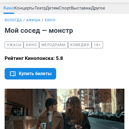
Кино
Концерты
Театр
Детям
Спорт
Выставки
Другое
ВОЛОГДА
АФИША
КИНО
Мой сосед — монстр
УЖАСЫ
КИНО
МЕЛОДРАМА
КОМЕДИЯ
18+
Рейтинг Кинопоиска: 5.8
Купить билеты