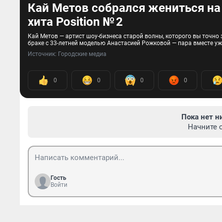
Кай Метов собрался жениться н
хита Position № 2
Кай Метов — артист шоу-бизнеса старой волны, которого вы точно з
браке с 33-летней моделью Анастасией Рожковой — пара вместе уже
Источник: 
Городские медиа
0
0
0
0
Пока нет н
Начните 
Гость
Войти