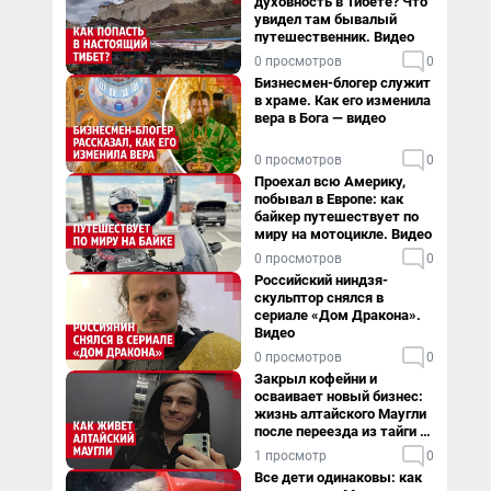
духовность в Тибете? Что
увидел там бывалый
путешественник. Видео
0 просмотров
0
Бизнесмен-блогер служит
в храме. Как его изменила
вера в Бога — видео
0 просмотров
0
Проехал всю Америку,
побывал в Европе: как
байкер путешествует по
миру на мотоцикле. Видео
0 просмотров
0
Российский ниндзя-
скульптор снялся в
сериале «Дом Дракона».
Видео
0 просмотров
0
Закрыл кофейни и
осваивает новый бизнес:
жизнь алтайского Маугли
после переезда из тайги в
столицу
1 просмотр
0
Все дети одинаковы: как