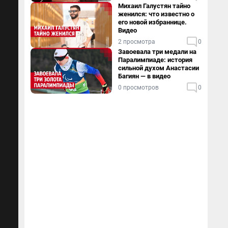
Михаил Галустян тайно
женился: что известно о
его новой избраннице.
Видео
2 просмотра
0
Завоевала три медали на
Паралимпиаде: история
сильной духом Анастасии
Багиян — в видео
0 просмотров
0