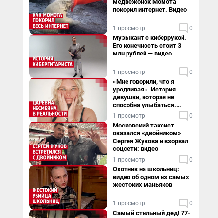
медвежонок Момота
покорил интернет. Видео
1 просмотр
0
Музыкант с киберрукой.
Его конечность стоит 3
млн рублей — видео
1 просмотр
0
«Мне говорили, что я
уродливая». История
девушки, которая не
способна улыбаться.
Видео
1 просмотр
0
Московский таксист
оказался «двойником»
Сергея Жукова и взорвал
соцсети: видео
1 просмотр
0
Охотник на школьниц:
видео об одном из самых
жестоких маньяков
1 просмотр
0
Самый стильный дед! 77-