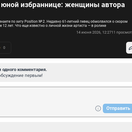
а юной избраннице: женщины автора
наете по хиту Position № 2. Недавно 61-летний певец обмолвился о скором
 12 лет. Что еще известно о личной жизни артиста — в ролике
14 июня 2026, 12:27
11 просмот
0
и одного комментария.
обсуждение первым!
Отправить