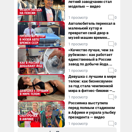
летний заводчанин стал
моделью — видео
1 просмотр
0
Автолюбитель переехал в
маленький хутор и
превратил свой двор в
музей машин времен
СССР. Видео
1 просмотр
0
«Качество лучше, чем за
рубежом»: как работает
единственный в России
завод по добыче йода.
Видео
1 просмотр
0
Девушка с лучшим в мире
телом: как бизнесвумен
за год стала чемпионкой
мира в фитнес-бикини —
видео
1 просмотр
0
Россиянка выступила
перед полным стадионом
в Африке и украла улыбку
президента — видео
1 просмотр
0