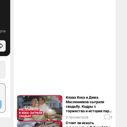
ров
Клава Кока и Дима
Масленников сыграли
свадьбу. Кадры с
торжества и история пары
— в видео
0 просмотров
0
Стоит ли искать