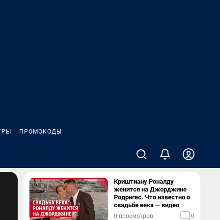
ГРЫ
ПРОМОКОДЫ
Криштиану Роналду
женится на Джорджине
Родригес. Что известно о
свадьбе века — видео
0 просмотров
0