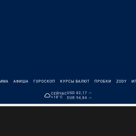
АММА
АФИША
ГОРОСКОП
КУРСЫ ВАЛЮТ
ПРОБКИ
ZODY
И
USD 82,17
СЕЙЧАС
+18°C
EUR 94,84