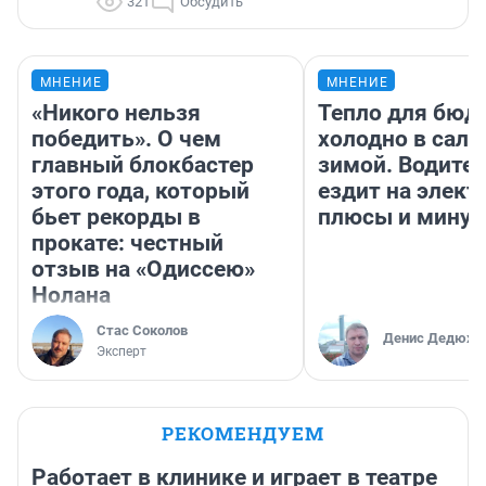
321
Обсудить
МНЕНИЕ
МНЕНИЕ
«Никого нельзя
Тепло для бюд
победить». О чем
холодно в сало
главный блокбастер
зимой. Водител
этого года, который
ездит на элект
бьет рекорды в
плюсы и мину
прокате: честный
отзыв на «Одиссею»
Нолана
Стас Соколов
Денис Дедюхи
Эксперт
РЕКОМЕНДУЕМ
Работает в клинике и играет в театре