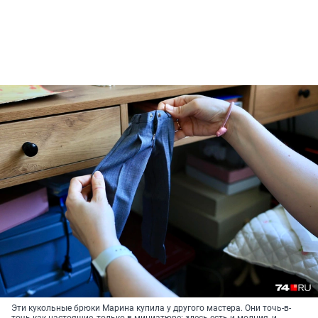
Эти кукольные брюки Марина купила у другого мастера. Они точь-в-
точь как настоящие, только в миниатюре: здесь есть и молния, и