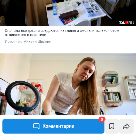
Сначала все детали создаются из глины и смолы и только потом
отливаются в пластике
Источник: 
Михаил Шилкин
0
Комментарии