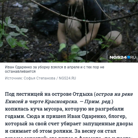
Иван Одаренко за уборку взялся в апреле и с тех пор не
останавливается
Источник: 
Софья Степанова / NGS24.RU
Под лестницей на острове Отдыха (
остров на реке
Енисей в черте Красноярска. — Прим. ред.
)
копилась куча мусора, которую не разгребали
годами. Сюда и пришел Иван Одаренко, блогер,
который за свой счет убирает запущенные дворы
и снимает об этом ролики. За весну он стал