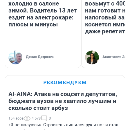
холодно в салоне
возьмут с 4000
зимой. Водитель 13 лет
нам готовит н
ездит на электрокаре:
налоговый зако
плюсы и минусы
коснется импор
даже репетито
Денис Дедюхин
Анастасия Зав
РЕКОМЕНДУЕМ
AI-AINA: Атака на соцсети депутатов,
бюджета вузов не хватило лучшим и
сколько стоит арбуз
15 часов
4 578
3
«Я не жалуюсь». Строитель лишился рук и ног и стал