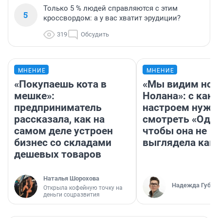
Только 5 % людей справляются с этим
5
кроссвордом: а у вас хватит эрудиции?
319
Обсудить
МНЕНИЕ
МНЕНИЕ
«Покупаешь кота в
«Мы видим нов
мешке»:
Нолана»: с как
предприниматель
настроем нужн
рассказала, как на
смотреть «Оди
самом деле устроен
чтобы она не
бизнес со складами
выглядела как
дешевых товаров
Наталья Шорохова
Надежда Губар
Открыла кофейную точку на
деньги соцразвития