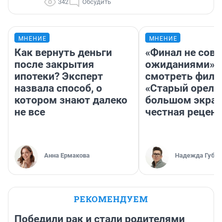
342
Обсудить
МНЕНИЕ
МНЕНИЕ
Как вернуть деньги
«Финал не совп
после закрытия
ожиданиями»: 
ипотеки? Эксперт
смотреть фил
назвала способ, о
«Старый орел» 
котором знают далеко
большом экран
не все
честная рецен
Анна Ермакова
Надежда Губар
РЕКОМЕНДУЕМ
Победили рак и стали родителями