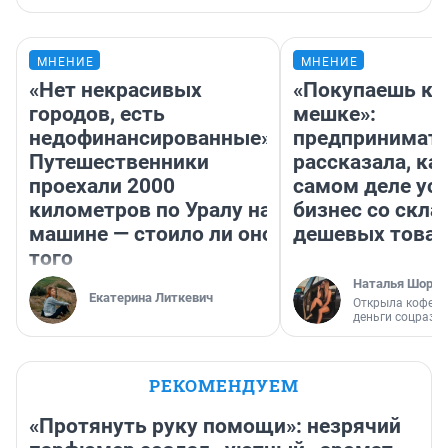
МНЕНИЕ
МНЕНИЕ
«Нет некрасивых
«Покупаешь ко
городов, есть
мешке»:
недофинансированные».
предпринимат
Путешественники
рассказала, как
проехали 2000
самом деле ус
километров по Уралу на
бизнес со скл
машине — стоило ли оно
дешевых това
того
Наталья Шорох
Екатерина Литкевич
Открыла кофейн
деньги соцразв
РЕКОМЕНДУЕМ
«Протянуть руку помощи»: незрячий