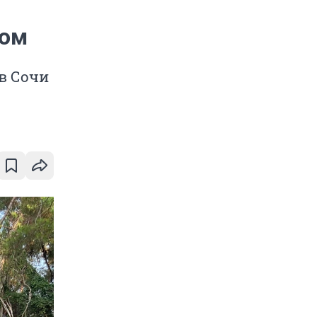
том
в Сочи