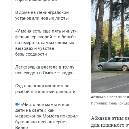
В доме на Ленинградской
установили новые лифты
«У меня есть еще пять минут»:
фельдшер скорой — о борьбе
со смертью, самых сложных
вызовах и чувстве
безысходности
Легковушка влетела в толпу
пешеходов в Омске — кадры
Суд над вологжанином за
разбой пятилетней давности
Абхазию любят за ее 
Источник: 
Анна Грицев
«Чисто все мамы и все
дети на свете»: как
медвежонок Момота покорил
Абхазия этим л
буквально весь интернет.
для пляжного от
Видео