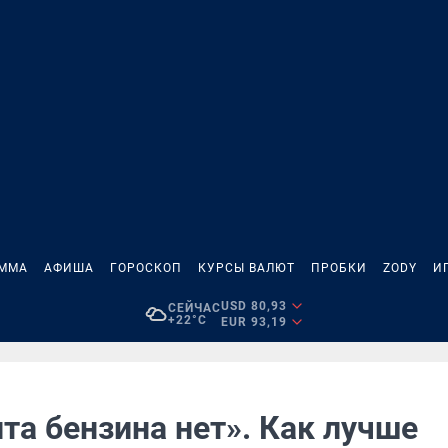
АММА
АФИША
ГОРОСКОП
КУРСЫ ВАЛЮТ
ПРОБКИ
ZODY
И
USD 80,93
СЕЙЧАС
+22°C
EUR 93,19
та бензина нет». Как лучше