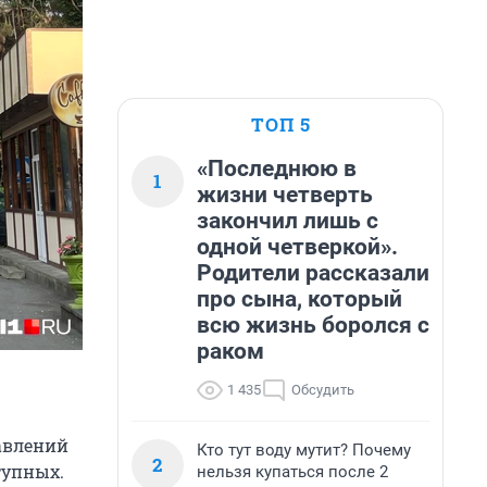
ТОП 5
«Последнюю в
1
жизни четверть
закончил лишь с
одной четверкой».
Родители рассказали
про сына, который
всю жизнь боролся с
раком
1 435
Обсудить
авлений
Кто тут воду мутит? Почему
2
тупных.
нельзя купаться после 2