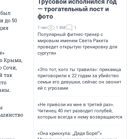
Трусовой исполнился год
— трогательный пост и
 был
фото
и до 50
ция
1 час
1 368
1
Популярный фитнес-тренер с
мировым именем Света Ракета
проведет открытую тренировку для
е»
сургутян
то Крыма,
о Сочи,
«Это тот, кого ты травила»: прикамца
й так
приговорили к 22 годам за убийство
семьи его девушки, сейчас он звонит
сто
ей с угрозами
аны.
«Не привози их мне в третий раз».
ты
Читинец 40 лет разводит голубей,
льшинство
которые всегда к нему возвращаются
«Она крикнула: „Дядя Боря!“»