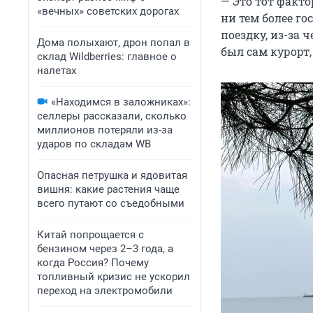
— Это тот факто
«вечных» советских дорогах
ни тем более го
поездку, из-за 
Дома полыхают, дрон попал в
был сам курорт,
склад Wildberries: главное о
налетах
«Находимся в заложниках»:
селлеры рассказали, сколько
миллионов потеряли из-за
ударов по складам WB
Опасная петрушка и ядовитая
вишня: какие растения чаще
всего путают со съедобными
Китай попрощается с
бензином через 2–3 года, а
когда Россия? Почему
топливный кризис не ускорил
переход на электромобили