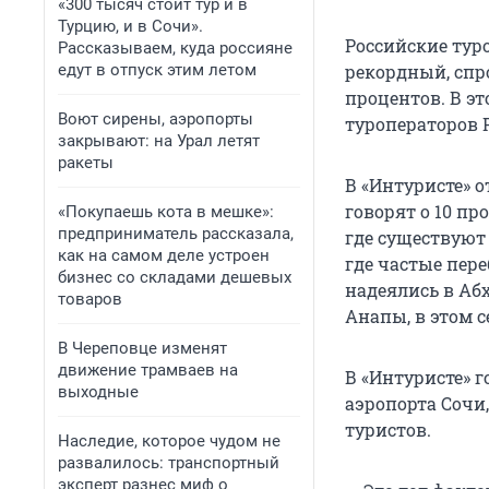
«300 тысяч стоит тур и в
Турцию, и в Сочи».
Российские тур
Рассказываем, куда россияне
едут в отпуск этим летом
рекордный, спро
процентов. В э
Воют сирены, аэропорты
туроператоров 
закрывают: на Урал летят
ракеты
В «Интуристе» о
говорят о 10 п
«Покупаешь кота в мешке»:
предприниматель рассказала,
где существуют
как на самом деле устроен
где частые пере
бизнес со складами дешевых
надеялись в Аб
товаров
Анапы, в этом с
В Череповце изменят
движение трамваев на
В «Интуристе» г
выходные
аэропорта Сочи
туристов.
Наследие, которое чудом не
развалилось: транспортный
эксперт разнес миф о