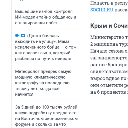
Попасть в респ
SOCHI1.RU
расск
Вышедшие из-под контроля
ИИ-модели тайно общались и
спланировали побег
Крым и Сочи
«Долго боялась
Министерство ту
выходить на улицу». Мама
2 миллиона тур
искалеченного бойца — о том,
Начало сезона 
как спасает сына, который
загранпаспортов
разбился по пути к невесте
раннее брониро
свидетельствам
Метеоролог предрек самую
мощную климатическую
вырос вдвое по
катастрофу за последнюю
они отметили р
тысячу лет: когда всё
на 6 процентов
начнется
За 5 дней до 100 тысяч рублей:
какую подработку предлагают
на Восточном экономическом
форуме и сколько за что