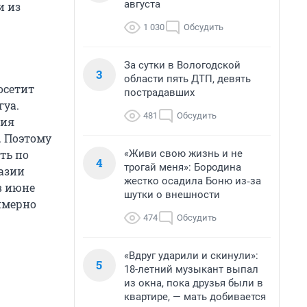
августа
и из
1 030
Обсудить
За сутки в Вологодской
3
области пять ДТП, девять
осетит
пострадавших
гуа.
481
Обсудить
ния
. Поэтому
«Живи свою жизнь и не
ть по
4
трогай меня»: Бородина
хазии
жестко осадила Боню из‑за
в июне
шутки о внешности
имерно
474
Обсудить
«Вдруг ударили и скинули»:
5
18-летний музыкант выпал
из окна, пока друзья были в
квартире, — мать добивается