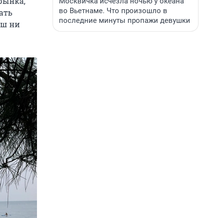
рынка,
Москвичка исчезла ночью у океана
во Вьетнаме. Что произошло в
ать
последние минуты пропажи девушки
ош ни