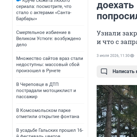
Круче сюжета любого
доехать
сериала: посмотрите, что
стало с актерами «Санта-
попроси
Барбары»
Узнали закр
Смертельное избиение в
Великом Устюге: возбуждено
и что с зап
дело
3 июля 2026, 11:30
Множество сайтов враз стали
недоступны: массовый сбой
произошел в Рунете
Написать
В Череповце в ДТП
пострадали мотоциклист и
пассажир
В Комсомольском парке
отметили открытие фонтана
В усадьбе Гальских прошел 16-
й фестиваль цветов