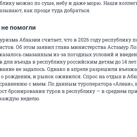
ублику можно по суше, небу и даже морю. Наши коллег
азывают, как проще туда добраться.
 не помогли
ризма Абхазии считает, что в 2026 году республику п
истов. Об этом заявил глава министерства Астамур Ло
оказалось смазанным из-за погодных условий и введе
 для въезда в республику российским детям до 14 лет
вание не задалось. Однако в апреле разрешили въезжа
 о рождении, и рынок оживился. Спрос на отдых в Аб
 сравнению с маем. По данным туроператора «Алеан», 
ост бронирования туров в республику — в среднем пр
 каждую неделю.