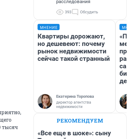
расследования
393
Обсудить
МНЕНИЕ
МНЕНИ
Квартиры дорожают,
«Поку
но дешевеют: почему
мешке
рынок недвижимости
предп
сейчас такой странный
расска
самом
бизне
дешев
Екатерина Торопова
директор агентства
недвижимости
приятно,
ущего
РЕКОМЕНДУЕМ
0 тысяч
«Все еще в шоке»: сыну