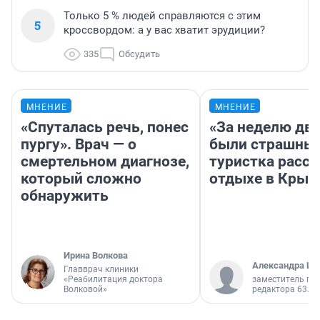
Только 5 % людей справляются с этим
5
кроссвордом: а у вас хватит эрудиции?
335
Обсудить
МНЕНИЕ
МНЕНИЕ
«Спуталась речь, понес
«За неделю две
пургу». Врач — о
были страшные
смертельном диагнозе,
туристка расск
который сложно
отдыхе в Крым
обнаружить
Ирина Волкова
Александра Ис
Главврач клиники
«Реабилитация доктора
заместитель гл
Волковой»
редактора 63.RU