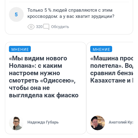
Только 5 % людей справляются с этим
5
кроссвордом: а у вас хватит эрудиции?
320
Обсудить
МНЕНИЕ
МНЕНИЕ
«Мы видим нового
«Машина прост
Нолана»: с каким
полетела». Вод
настроем нужно
сравнил бензин
смотреть «Одиссею»,
Казахстане и Р
чтобы она не
выглядела как фиаско
Надежда Губарь
Анатолий Кузн