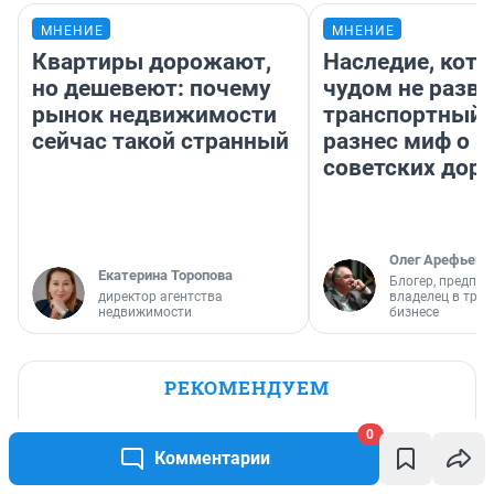
МНЕНИЕ
МНЕНИЕ
Квартиры дорожают,
Наследие, кото
но дешевеют: почему
чудом не разва
рынок недвижимости
транспортный 
сейчас такой странный
разнес миф о 
советских доро
Олег Арефьев
Екатерина Торопова
Блогер, предпри
директор агентства
владелец в тра
недвижимости
бизнесе
РЕКОМЕНДУЕМ
Уважал иноагентов и размещал
0
фривольные картинки: эксклюзивные
Комментарии
подробности задержания в