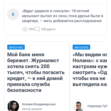
«Вдруг ударили и скинули»: 18-летний
5
музыкант выпал из окна, пока друзья были в
квартире, — мать добивается расследования
393
Обсудить
МНЕНИЕ
МНЕНИЕ
Мой банк меня
«Мы видим нов
бережет. Журналист
Нолана»: с как
хотела снять 200
настроем нужн
тысяч, чтобы погасить
смотреть «Оди
кредит, — к ней домой
чтобы она не
приехала служба
выглядела как
безопасности
Ксения Владимирская
Надежда Губар
Автор мнения