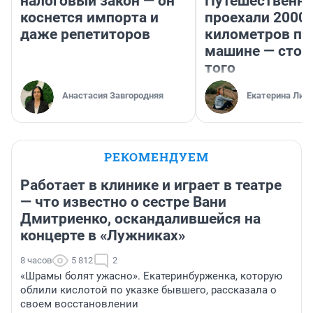
налоговый закон — он
Путешественн
коснется импорта и
проехали 2000
даже репетиторов
километров по 
машине — стои
того
Анастасия Завгородняя
Екатерина Лит
РЕКОМЕНДУЕМ
Работает в клинике и играет в театре
— что известно о сестре Вани
Дмитриенко, оскандалившейся на
концерте в «Лужниках»
8 часов
5 812
2
«Шрамы болят ужасно». Екатеринбурженка, которую
облили кислотой по указке бывшего, рассказала о
своем восстановлении