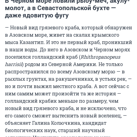
В Черном море ловили рыбу-меч, акулу-
молот, а в Севастопольской бухте —
даже ядовитую фугу
— Новый вид грязевого краба, который обнаружен
в Азовском море, живет на скалах крымского
мыса Казантип. И это не первый краб, проникший
в наши воды. До него в Азовском и Черном морях
поселился голландский краб (
Rhithropanopeus
harrisii
) родом из Северной Америки. Не только
распространился по всему Азовскому морю — в
рыхлых грунтах, на ракушечниках, в устьях рек, —
но и почти выжил местного краба. А вот сейчас с
ним самим может произойти та же история —
голландский крабик меньше по размеру, чем
новый вид грязевого краба, и не исключено, что
его самого сможет вытеснить новый вселенец, —
объясняет Галина Колючкина, кандидат
биологических наук, старший научный