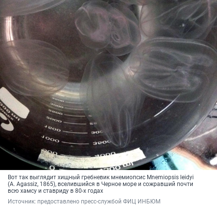
Вот так выглядит хищный гребневик мнемиопсис Mnemiopsis leidyi
(A. Agassiz, 1865), вселившийся в Черное море и сожравший почти
всю хамсу и ставриду в 80-х годах
Источник: 
предоставлено пресс-службой ФИЦ ИНБЮМ