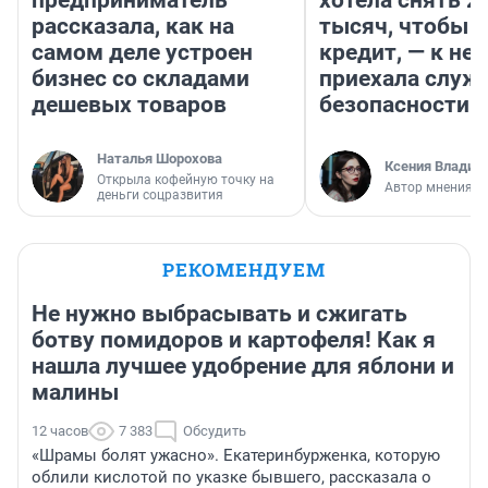
предприниматель
хотела снять 2
рассказала, как на
тысяч, чтобы п
самом деле устроен
кредит, — к не
бизнес со складами
приехала служ
дешевых товаров
безопасности
Наталья Шорохова
Ксения Владим
Открыла кофейную точку на
Автор мнения
деньги соцразвития
РЕКОМЕНДУЕМ
Не нужно выбрасывать и сжигать
ботву помидоров и картофеля! Как я
нашла лучшее удобрение для яблони и
малины
12 часов
7 383
Обсудить
«Шрамы болят ужасно». Екатеринбурженка, которую
облили кислотой по указке бывшего, рассказала о