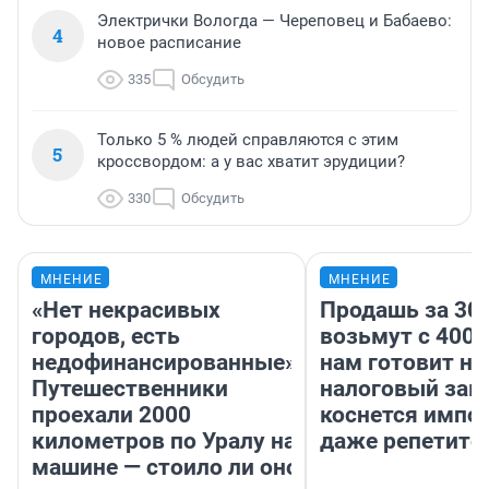
Электрички Вологда — Череповец и Бабаево:
4
новое расписание
335
Обсудить
Только 5 % людей справляются с этим
5
кроссвордом: а у вас хватит эрудиции?
330
Обсудить
МНЕНИЕ
МНЕНИЕ
«Нет некрасивых
Продашь за 300
городов, есть
возьмут с 4000
недофинансированные».
нам готовит н
Путешественники
налоговый зако
проехали 2000
коснется импор
километров по Уралу на
даже репетито
машине — стоило ли оно