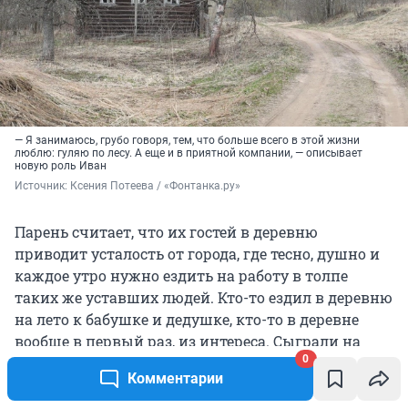
— Я занимаюсь, грубо говоря, тем, что больше всего в этой жизни
люблю: гуляю по лесу. А еще и в приятной компании, — описывает
новую роль Иван
Источник: 
Ксения Потеева / «Фонтанка.ру»
Парень считает, что их гостей в деревню
приводит усталость от города, где тесно, душно и
каждое утро нужно ездить на работу в толпе
таких же уставших людей. Кто-то ездил в деревню
на лето к бабушке и дедушке, кто-то в деревне
вообще в первый раз, из интереса. Сыграли на
0
Ребовой горе уже и две свадьбы — не местные, а
Комментарии
гости из города.