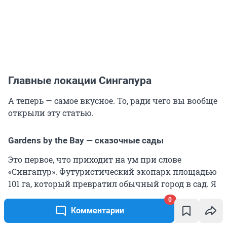
Главные локации Сингапура
А теперь — самое вкусное. То, ради чего вы вообще
открыли эту статью.
Gardens by the Bay — сказочные сады
Это первое, что приходит на ум при слове
«Сингапур». Футуристический экопарк площадью
101 га, который превратил обычный город в сад. Я
смотрела на эти деревья и думала: «Это вообще
0
реально? Или я в „Аватаре“?»
Комментарии