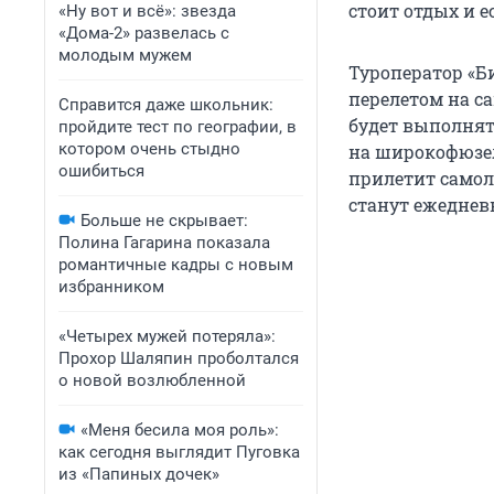
стоит отдых и е
«Ну вот и всё»: звезда
«Дома-2» развелась с
молодым мужем
Туроператор «Б
перелетом на са
Справится даже школьник:
будет выполнят
пройдите тест по географии, в
котором очень стыдно
на широкофюз
ошибиться
прилетит самоле
станут ежеднев
Больше не скрывает:
Полина Гагарина показала
романтичные кадры с новым
избранником
«Четырех мужей потеряла»:
Прохор Шаляпин проболтался
о новой возлюбленной
«Меня бесила моя роль»:
как сегодня выглядит Пуговка
из «Папиных дочек»