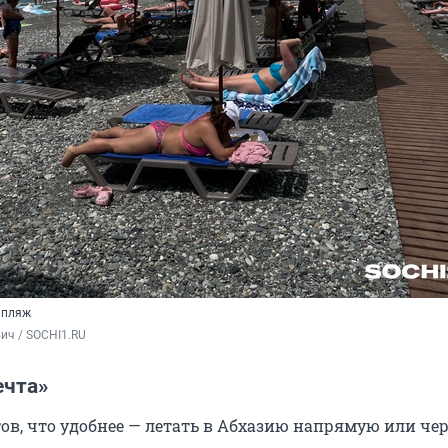
 пляж
ич / SOCHI1.RU
ечта»
ов, что удобнее — летать в Абхазию напрямую или чер