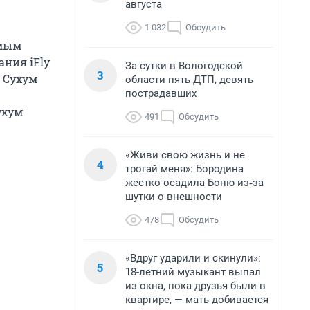
августа
1 032
Обсудить
ямым
ания iFly
За сутки в Вологодской
3
в Сухум
области пять ДТП, девять
пострадавших
ухум
491
Обсудить
«Живи свою жизнь и не
4
трогай меня»: Бородина
жестко осадила Боню из‑за
шутки о внешности
478
Обсудить
«Вдруг ударили и скинули»:
5
18-летний музыкант выпал
из окна, пока друзья были в
квартире, — мать добивается