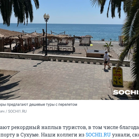
оры предлагают дешевые туры с перелетом
ич / SOCHI1.RU
ают рекордный наплыв туристов, в том числе благод
порту в Сухуме. Наши коллеги из
SOCHI1.RU
узнали, ск