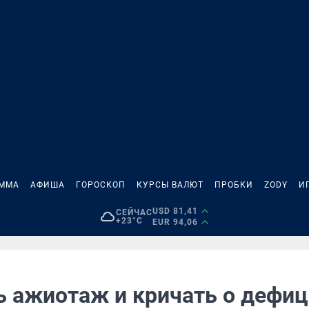
АММА
АФИША
ГОРОСКОП
КУРСЫ ВАЛЮТ
ПРОБКИ
ZODY
И
USD 81,41
СЕЙЧАС
+23°C
EUR 94,06
ь ажиотаж и кричать о дефиц