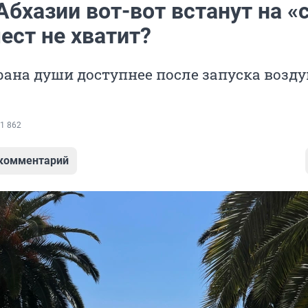
Абхазии вот-вот встанут на «
ест не хватит?
рана души доступнее после запуска возд
1 862
 комментарий