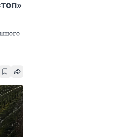
стоп»
ушного