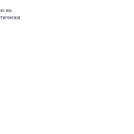
ию на
ктически