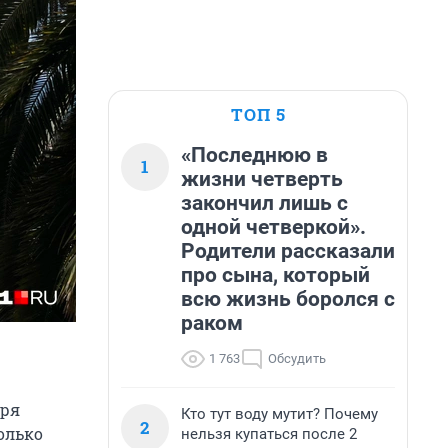
ТОП 5
«Последнюю в
1
жизни четверть
закончил лишь с
одной четверкой».
Родители рассказали
про сына, который
всю жизнь боролся с
раком
1 763
Обсудить
аря
Кто тут воду мутит? Почему
2
олько
нельзя купаться после 2