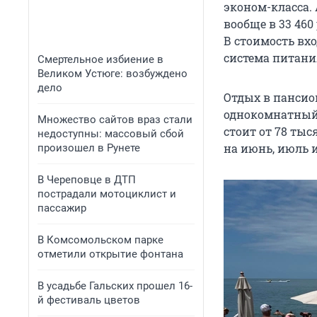
эконом-класса.
вообще в
33 460
В стоимость вхо
система питания
Смертельное избиение в
Великом Устюге: возбуждено
дело
Отдых в пансио
однокомнатный
Множество сайтов враз стали
стоит от 78 тыс
недоступны: массовый сбой
на июнь, июль и
произошел в Рунете
В Череповце в ДТП
пострадали мотоциклист и
пассажир
В Комсомольском парке
отметили открытие фонтана
В усадьбе Гальских прошел 16-
й фестиваль цветов