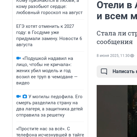
Кому признаются в любви, а
Отели в 
кому разобьют сердце:
любовный гороскоп на август
и всем м
ЕГЭ хотят отменить к 2027
Стала ли ст
году: в Госдуме уже
придумали замену. Новости 6
сообщения
августа
8 июня 2025, 11:30
«Подушкой надавил на
лицо, чтобы не кричала»:
жених убил модель и год
Написать
возил ее труп в чемодане —
видео
У могилы педофила. Его
смерть разделила страну на
два лагеря, а защитника детей
отправила за решетку
«Простите нас за всё». С
телефона исчезнувшей в тайге