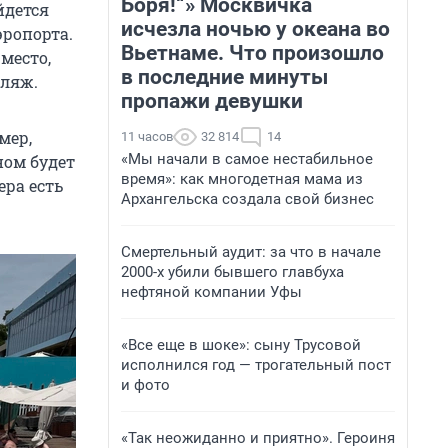
Боря!“» Москвичка
йдется
исчезла ночью у океана во
эропорта.
Вьетнаме. Что произошло
место,
в последние минуты
пляж.
пропажи девушки
мер,
11 часов
32 814
14
«Мы начали в самое нестабильное
ом будет
время»: как многодетная мама из
ера есть
Архангельска создала свой бизнес
Смертельный аудит: за что в начале
2000-х убили бывшего главбуха
нефтяной компании Уфы
«Все еще в шоке»: сыну Трусовой
исполнился год — трогательный пост
и фото
«Так неожиданно и приятно». Героиня