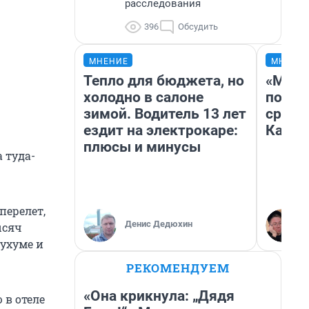
расследования
396
Обсудить
МНЕНИЕ
МНЕНИ
Тепло для бюджета, но
«Маши
холодно в салоне
полет
зимой. Водитель 13 лет
сравн
ездит на электрокаре:
Казах
плюсы и минусы
 туда-
перелет,
Денис Дедюхин
ысяч
Сухуме и
РЕКОМЕНДУЕМ
«Она крикнула: „Дядя
 в отеле