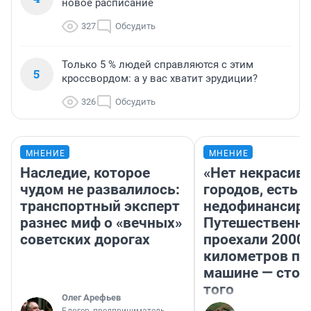
новое расписание
327
Обсудить
Только 5 % людей справляются с этим
5
кроссвордом: а у вас хватит эрудиции?
326
Обсудить
МНЕНИЕ
МНЕНИЕ
Наследие, которое
«Нет некрасив
чудом не развалилось:
городов, есть
транспортный эксперт
недофинансиро
разнес миф о «вечных»
Путешественн
советских дорогах
проехали 2000
километров по 
машине — стои
того
Олег Арефьев